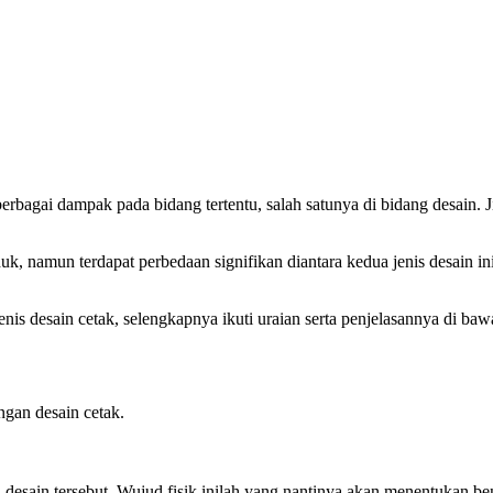
bagai dampak pada bidang tertentu, salah satunya di bidang desain. J
 namun terdapat perbedaan signifikan diantara kedua jenis desain ini.
s desain cetak, selengkapnya ikuti uraian serta penjelasannya di bawa
ngan desain cetak.
 desain tersebut. Wujud fisik inilah yang nantinya akan menentukan be