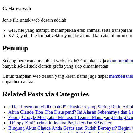
C. Hanya web
Jenis file untuk web desain adalah:
GIF, file yang mampu menampilkan efek animasi serta transparansi
SVG, yaitu file format vektor yang bisa dinaikkan atau diturunka
Penutup
Sedang berencana membuat web desain? Gunakan saja
akun premium
banyak sekali stok elemen grafis yang siap dimanfaatkan.
Untuk tampilan web desain yang keren kamu juga dapat
membeli the
dapat bermanfaat.
Related Posts via Categories
2 Hal Tersembunyi di ChatGPT Business yang Sering Bikin Adm
Akun Claude Tiba-Tiba Disuspend? Ini Alasan Sebenarnya dan 
Zoom, Google Meet, atau Microsoft Teams: Mana yang Paling Un
IDCopy Kini Terima Indodana PayLater dan SPaylater
Bingung Akun Claude Anda Gratis atau Sudah Berbayar? Begini