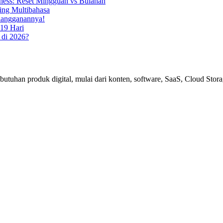
ess: Reset Mingguan vs Bulanan
ing Multibahasa
rlangganannya!
19 Hari
 di 2026?
uhan produk digital, mulai dari konten, software, SaaS, Cloud Storag