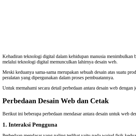
Kehadiran teknologi digital dalam kehidupan manusia menimbulkan ber
melalui teknologi digital memunculkan lahirnya desain web.
Meski keduanya sama-sama merupakan sebuah desain atas suatu produk,
peralatan yang dipergunakan dalam proses pembuatannya.
Untuk memahami secara detail perbedaan antara desain web dengan jeni
Perbedaan Desain Web dan Cetak
Berikut ini beberapa perbedaan mendasar antara desain untuk web de
1. Interaksi Pengguna
Perbedaan mendasar yang paling terlihat yaitu pada wujud fisik kedua