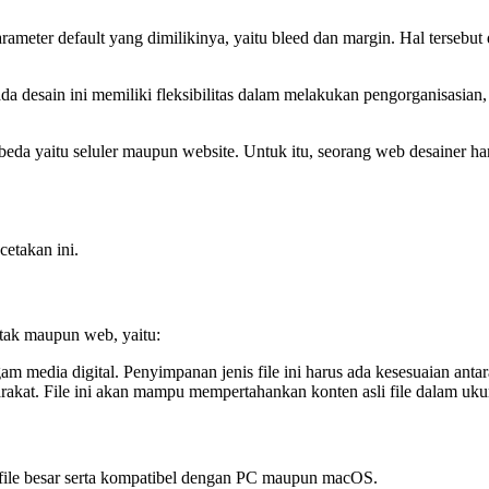
arameter default yang dimilikinya, yaitu bleed dan margin. Hal terseb
a desain ini memiliki fleksibilitas dalam melakukan pengorganisasian,
beda yaitu seluler maupun website. Untuk itu, seorang web desainer
cetakan ini.
cetak maupun web, yaitu:
agam media digital. Penyimpanan jenis file ini harus ada kesesuaian an
at. File ini akan mampu mempertahankan konten asli file dalam ukuran
n file besar serta kompatibel dengan PC maupun macOS.