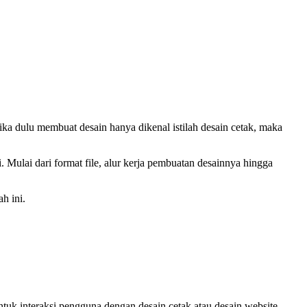
ika dulu membuat desain hanya dikenal istilah desain cetak, maka
 Mulai dari format file, alur kerja pembuatan desainnya hingga
h ini.
ntuk interaksi pengguna dengan desain cetak atau desain website