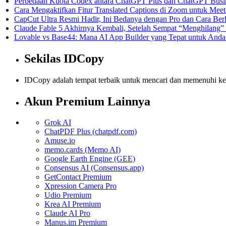
Perbedaan Kuota Codex antara ChatGPT Plus dan ChatGPT Busin
Cara Mengaktifkan Fitur Translated Captions di Zoom untuk Meet
CapCut Ultra Resmi Hadir, Ini Bedanya dengan Pro dan Cara Be
Claude Fable 5 Akhirnya Kembali, Setelah Sempat “Menghilang” 
Lovable vs Base44: Mana AI App Builder yang Tepat untuk Anda
Sekilas IDCopy
IDCopy adalah tempat terbaik untuk mencari dan memenuhi kebut
Akun Premium Lainnya
Grok AI
ChatPDF Plus (chatpdf.com)
Amuse.io
memo.cards (Memo AI)
Google Earth Engine (GEE)
Consensus AI (Consensus.app)
GetContact Premium
Xpression Camera Pro
Udio Premium
Krea AI Premium
Claude AI Pro
Manus.im Premium