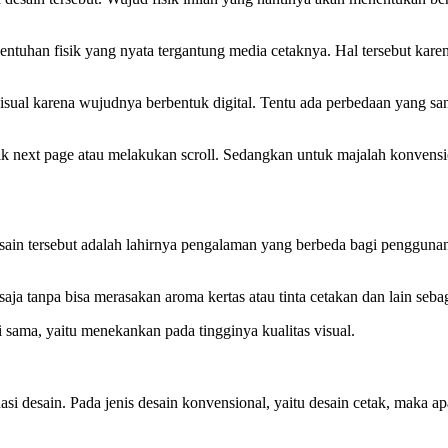
tuhan fisik yang nyata tergantung media cetaknya. Hal tersebut karena
ual karena wujudnya berbentuk digital. Tentu ada perbedaan yang sa
 klik next page atau melakukan scroll. Sedangkan untuk majalah konven
esain tersebut adalah lahirnya pengalaman yang berbeda bagi pengguna
ja tanpa bisa merasakan aroma kertas atau tinta cetakan dan lain seb
i sama, yaitu menekankan pada tingginya kualitas visual.
si desain. Pada jenis desain konvensional, yaitu desain cetak, maka apa