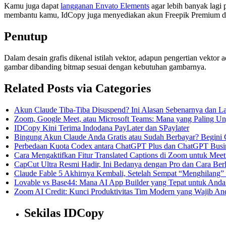
Kamu juga dapat
langganan Envato Elements
agar lebih banyak lagi 
membantu kamu, IdCopy juga menyediakan akun Freepik Premium d
Penutup
Dalam desain grafis dikenal istilah vektor, adapun pengertian vektor
gambar dibanding bitmap sesuai dengan kebutuhan gambarnya.
Related Posts via Categories
Akun Claude Tiba-Tiba Disuspend? Ini Alasan Sebenarnya dan 
Zoom, Google Meet, atau Microsoft Teams: Mana yang Paling Un
IDCopy Kini Terima Indodana PayLater dan SPaylater
Bingung Akun Claude Anda Gratis atau Sudah Berbayar? Begini
Perbedaan Kuota Codex antara ChatGPT Plus dan ChatGPT Busin
Cara Mengaktifkan Fitur Translated Captions di Zoom untuk Meet
CapCut Ultra Resmi Hadir, Ini Bedanya dengan Pro dan Cara Be
Claude Fable 5 Akhirnya Kembali, Setelah Sempat “Menghilang” 
Lovable vs Base44: Mana AI App Builder yang Tepat untuk Anda
Zoom AI Credit: Kunci Produktivitas Tim Modern yang Wajib An
Sekilas IDCopy