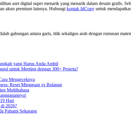
pilihan aset digital super menarik yang menarik dalam desain grafis. 
an akun premium lainnya. Hubungi
kontak IdCopy
untuk mendapatkan 
 adalah gabungan antara garis, titik sekaligus arah dengan rumusan ma
Langkah yang Harus Anda Ambil
ggul untuk Meeting dengan 300+ Peserta?
 Cara Mengeceknya
ess: Reset Mingguan vs Bulanan
ing Multibahasa
rlangganannya!
19 Hari
 di 2026?
da Pahami Sekarang