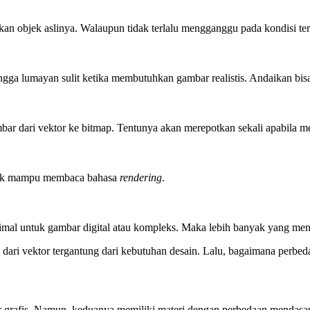
 objek aslinya. Walaupun tidak terlalu mengganggu pada kondisi tert
ngga lumayan sulit ketika membutuhkan gambar realistis. Andaikan bisa
ar dari vektor ke bitmap. Tentunya akan merepotkan sekali apabila m
tidak mampu membaca bahasa
rendering
.
optimal untuk gambar digital atau kompleks. Maka lebih banyak yang 
ari vektor tergantung dari kebutuhan desain. Lalu, bagaimana perbe
grafis. Namun, keduanya memiliki materi dengan perbedaan mendasar, 