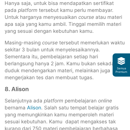
Hanya saja, untuk bisa mendapatkan sertifikat
pada
platform
tersebut kamu perlu membayar.
Untuk harganya menyesuaikan
course
atau materi
apa saja yang kamu ambil. Tinggal memilih materi
yang sesuai dengan kebutuhan kamu.
Masing-masing
course
tersebut memerlukan waktu
sekitar 3 bulan untuk menyelesaikannya.
Sementara itu, pembelajaran setiap hari
berlangsung hanya 2 jam. Kamu bukan sekadar
Semua
duduk mendengarkan materi, melainkan juga
Premium
mengerjakan tes dan membuat tugas.
8. Alison
Selanjutnya ada
platform
pembelajaran
online
bernama
Alison
. Salah satu tempat belajar gratis
yang memungkinkan kamu memperoleh materi
sesuai kebutuhan. Kamu dapat mengakses tak
kurang dari 750 materi pembelajaran berbahasa