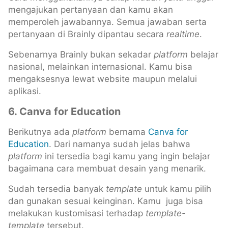
mengajukan pertanyaan dan kamu akan
memperoleh jawabannya. Semua jawaban serta
pertanyaan di Brainly dipantau secara
realtime
.
Sebenarnya Brainly bukan sekadar
platform
belajar
nasional, melainkan internasional. Kamu bisa
mengaksesnya lewat website maupun melalui
aplikasi.
6. Canva for Education
Berikutnya ada
platform
bernama
Canva for
Education
. Dari namanya sudah jelas bahwa
platform
ini tersedia bagi kamu yang ingin belajar
bagaimana cara membuat desain yang menarik.
Sudah tersedia banyak
template
untuk kamu pilih
dan gunakan sesuai keinginan. Kamu juga bisa
melakukan kustomisasi terhadap
template-
template
tersebut.