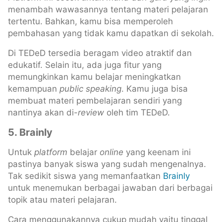
menambah wawasannya tentang materi pelajaran
tertentu. Bahkan, kamu bisa memperoleh
pembahasan yang tidak kamu dapatkan di sekolah.
Di TEDeD tersedia beragam video atraktif dan
edukatif. Selain itu, ada juga fitur yang
memungkinkan kamu belajar meningkatkan
kemampuan
public speaking
. Kamu juga bisa
membuat materi pembelajaran sendiri yang
nantinya akan di-
review
oleh tim TEDeD.
5. Brainly
Untuk
platform
belajar
online
yang keenam ini
pastinya banyak siswa yang sudah mengenalnya.
Tak sedikit siswa yang memanfaatkan
Brainly
untuk menemukan berbagai jawaban dari berbagai
topik atau materi pelajaran.
Cara menggunakannya cukup mudah yaitu tinggal