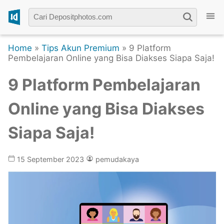
Home
»
Tips Akun Premium
» 9 Platform
Pembelajaran Online yang Bisa Diakses Siapa Saja!
9 Platform Pembelajaran
Online yang Bisa Diakses
Siapa Saja!
15 September 2023
pemudakaya