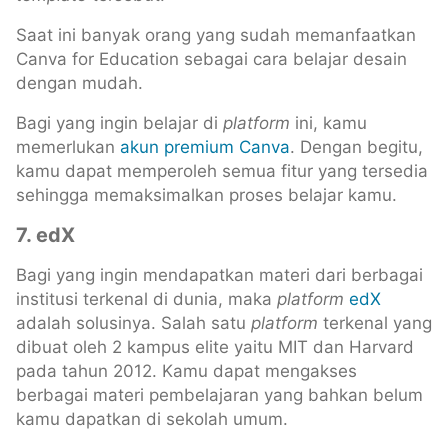
Saat ini banyak orang yang sudah memanfaatkan
Canva for Education sebagai cara belajar desain
dengan mudah.
Bagi yang ingin belajar di
platform
ini, kamu
memerlukan
akun premium Canva
. Dengan begitu,
kamu dapat memperoleh semua fitur yang tersedia
sehingga memaksimalkan proses belajar kamu.
7. edX
Bagi yang ingin mendapatkan materi dari berbagai
institusi terkenal di dunia, maka
platform
edX
adalah solusinya. Salah satu
platform
terkenal yang
dibuat oleh 2 kampus elite yaitu MIT dan Harvard
pada tahun 2012. Kamu dapat mengakses
berbagai materi pembelajaran yang bahkan belum
kamu dapatkan di sekolah umum.