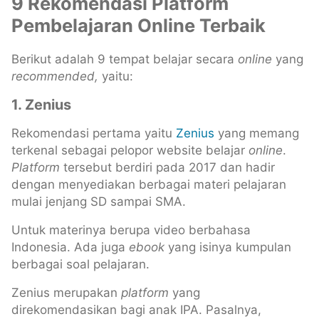
9 Rekomendasi Platform
Pembelajaran Online Terbaik
Berikut adalah 9 tempat belajar secara
online
yang
recommended,
yaitu:
1. Zenius
Rekomendasi pertama yaitu
Zenius
yang memang
terkenal sebagai pelopor website belajar
online
.
Platform
tersebut berdiri pada 2017 dan hadir
dengan menyediakan berbagai materi pelajaran
mulai jenjang SD sampai SMA.
Untuk materinya berupa video berbahasa
Indonesia. Ada juga
ebook
yang isinya kumpulan
berbagai soal pelajaran.
Zenius merupakan
platform
yang
direkomendasikan bagi anak IPA. Pasalnya,