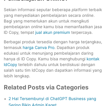
Sekian informasi seputar beberapa
platform
terbaik
yang menyediakan pembelajaran secara
online
.
Bagi yang memerlukan akun untuk mengikuti
pembelajaran
online
kamu bisa memanfaatkan jasa
ID Copy, tempat
jual akun premium
terpercaya.
Berbagai produk tersedia dengan harga terjangkau,
termasuk
harga Canva Pro
. Dapatkan produk
edukasi untuk menunjang pembelajaran daring
hanya di ID Copy. Kamu bisa menghubungi
kontak
IdCopy
terlebih dahulu untuk berdiskusi dengan
salah satu tim IdCopy dan dapatkan informasi yang
lebih lengkap.
Related Posts via Categories
2 Hal Tersembunyi di ChatGPT Business yang
Sering Bikin Admin Kaget