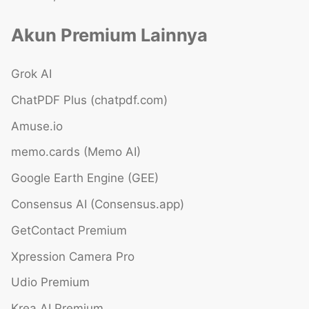
Akun Premium Lainnya
Grok AI
ChatPDF Plus (chatpdf.com)
Amuse.io
memo.cards (Memo AI)
Google Earth Engine (GEE)
Consensus AI (Consensus.app)
GetContact Premium
Xpression Camera Pro
Udio Premium
Krea AI Premium