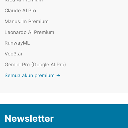
Claude AI Pro
Manus.im Premium
Leonardo AI Premium
RunwayML
Veo3.ai
Gemini Pro (Google AI Pro)
Semua akun premium →
Newsletter