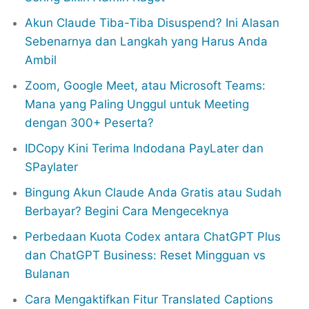
Akun Claude Tiba-Tiba Disuspend? Ini Alasan
Sebenarnya dan Langkah yang Harus Anda
Ambil
Zoom, Google Meet, atau Microsoft Teams:
Mana yang Paling Unggul untuk Meeting
dengan 300+ Peserta?
IDCopy Kini Terima Indodana PayLater dan
SPaylater
Bingung Akun Claude Anda Gratis atau Sudah
Berbayar? Begini Cara Mengeceknya
Perbedaan Kuota Codex antara ChatGPT Plus
dan ChatGPT Business: Reset Mingguan vs
Bulanan
Cara Mengaktifkan Fitur Translated Captions