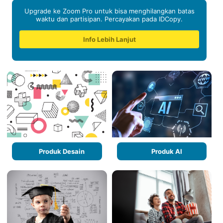
Upgrade ke Zoom Pro untuk bisa menghilangkan batas
waktu dan partisipan. Percayakan pada IDCopy.
Info Lebih Lanjut
Produk Desain
Produk AI