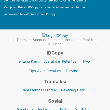
Dengan menekan tombol Daftar Sekarang, kamu menyetujui
Kebijakan Privasi IDCopy serta bersedia menerima informasi
penawaran terkait produk dari IDCopy.
Jual Premium Account Resmi Indonesia dan Rapidleech
Multihost
IDCopy
Tentang Kami
Syarat dan Ketentuan
FAQ
Tips Akun Premium
Tutorial
Transaksi
Cara Membeli Produk
Rekening Bank
Sosial
Facebook
Instagram
Twitter
YouTube