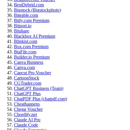
BestDebrid.com
Bigstock (Bigstockphoto)
Biteable.com
Bitly.com Premium
Bitport.io
Bitshare
Blackbox AI Premium
Blinkist.com
Box.com Premium
BtaFile.com
Builder.io Premium
Canva Business
Canva.com
Capcut Pro Voucher
CartoonStock
CGTrader.com
ChatGPT Business (Team)
ChatGPT Plus
ChatPDF Plus (chatpdf.com)
Cheathappens
Chegg Voucher
Chordify.net
Claude AI Pro
Claude Code