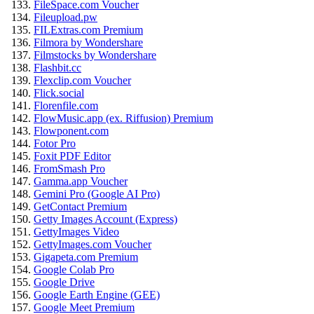
FileSpace.com Voucher
Fileupload.pw
FILExtras.com Premium
Filmora by Wondershare
Filmstocks by Wondershare
Flashbit.cc
Flexclip.com Voucher
Flick.social
Florenfile.com
FlowMusic.app (ex. Riffusion) Premium
Flowponent.com
Fotor Pro
Foxit PDF Editor
FromSmash Pro
Gamma.app Voucher
Gemini Pro (Google AI Pro)
GetContact Premium
Getty Images Account (Express)
GettyImages Video
GettyImages.com Voucher
Gigapeta.com Premium
Google Colab Pro
Google Drive
Google Earth Engine (GEE)
Google Meet Premium