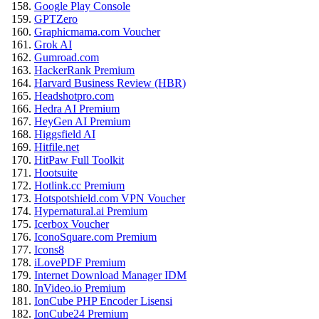
Google Play Console
GPTZero
Graphicmama.com Voucher
Grok AI
Gumroad.com
HackerRank Premium
Harvard Business Review (HBR)
Headshotpro.com
Hedra AI Premium
HeyGen AI Premium
Higgsfield AI
Hitfile.net
HitPaw Full Toolkit
Hootsuite
Hotlink.cc Premium
Hotspotshield.com VPN Voucher
Hypernatural.ai Premium
Icerbox Voucher
IconoSquare.com Premium
Icons8
iLovePDF Premium
Internet Download Manager IDM
InVideo.io Premium
IonCube PHP Encoder Lisensi
IonCube24 Premium