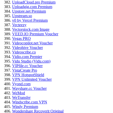
UploadCloud.pro Premium
Uploadgig.com Premium
Upstore.net Premium
Upstream.so
v0 by Vercel Premium
Vecteezy
Vectorstock.com Image
VEED.IO Premium Voucher
Vegas PRO
Videocopilot.net Voucher
Videohive Voucher
Videoscribe.co
Vidio.com Premier
Vidu Studio (Vidu.com)
VIPfile.cc Voucher
VistaCreate Pro
VPN HotspotShield
VPN Unlimited Voucher
Vyond.com
Wayshare.cc Voucher
WeMod
WeTransfer
Windscribe.com VPN
Windy Premium
Wondershare Recoverit Original