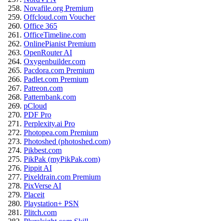
Novafile.org Premium
Offcloud.com Voucher
Office 365
OfficeTimeline.com
OnlinePianist Premium
OpenRouter AI
Oxygenbuilder.com
Pacdora.com Premium
Padlet.com Premium
Patreon.com
Patternbank.com
pCloud
PDF Pro
Perplexity.ai Pro
Photopea.com Premium
Photoshed (photoshed.com)
Pikbest.com
PikPak (myPikPak.com)
Pippit AI
Pixeldrain.com Premium
PixVerse AI
Placeit
Playstation+ PSN
Plitch.com