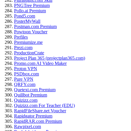
Pluralsight.com Skill
PNGTree Premium
Pollo.ai Premium
Pond5.com
PosterMyWall
Postman.com Premium
Powtoon Voucher
Prefiles
Premiumize.me
Prezi.com
ProductionCrate
Project Plan 365 (projectplan365.com)
Promo.com AI Video Maker
Proton VPN
PSDbox.com
Pure VPN
QRFY.com
Quetext.com Premium
Quillbot Premium
Quizizz.com
Quizizz.com For Teacher (EDU)
RapidFileShare.net Voucher
Rapidgator Premium
RapidRAR.com Premium
Rawpixel.com