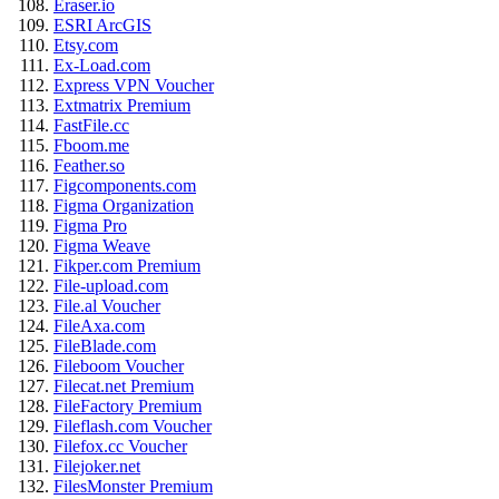
Eraser.io
ESRI ArcGIS
Etsy.com
Ex-Load.com
Express VPN Voucher
Extmatrix Premium
FastFile.cc
Fboom.me
Feather.so
Figcomponents.com
Figma Organization
Figma Pro
Figma Weave
Fikper.com Premium
File-upload.com
File.al Voucher
FileAxa.com
FileBlade.com
Fileboom Voucher
Filecat.net Premium
FileFactory Premium
Fileflash.com Voucher
Filefox.cc Voucher
Filejoker.net
FilesMonster Premium