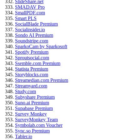
SlideShare.net
SMADAV Pro
SmallPDF.com
Smart PLS
SocialBlade Premium
Socialinsider.io
Sondo AI Premium
Soundstripe.com
SparkoCam by Sparkosoft
Spotify Premium
Sproutsocial.com
Ssemble.com Premium
Statista Premium
Storyblocks.com
Streamedian.com Premium
Streamyard.com
Study.com
Subyshare Premium
Suno.ai Premium
Supabase Premium
Survey Monkey
SurveyMonkey Team
Symbolab.com Voucher
Sync.so Premium
Tabler.io