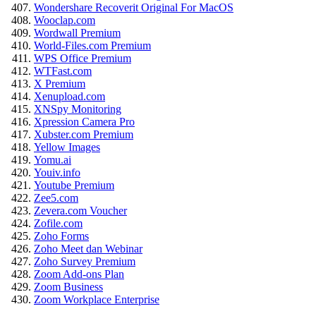
Wondershare Recoverit Original For MacOS
Wooclap.com
Wordwall Premium
World-Files.com Premium
WPS Office Premium
WTFast.com
X Premium
Xenupload.com
XNSpy Monitoring
Xpression Camera Pro
Xubster.com Premium
Yellow Images
Yomu.ai
Youiv.info
Youtube Premium
Zee5.com
Zevera.com Voucher
Zofile.com
Zoho Forms
Zoho Meet dan Webinar
Zoho Survey Premium
Zoom Add-ons Plan
Zoom Business
Zoom Workplace Enterprise