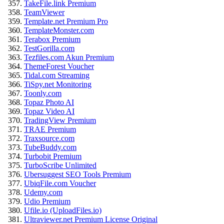
TakeFile.link Premium
TeamViewer
Template.net Premium Pro
TemplateMonster.com
Terabox Premium
TestGorilla.com
Tezfiles.com Akun Premium
ThemeForest Voucher
Tidal.com Streaming
TiSpy.net Monitoring
Toonly.com
Topaz Photo AI
Topaz Video AI
TradingView Premium
TRAE Premium
Traxsource.com
TubeBuddy.com
Turbobit Premium
TurboScribe Unlimited
Ubersuggest SEO Tools Premium
UbiqFile.com Voucher
Udemy.com
Udio Premium
Ufile.io (UploadFiles.io)
Ultraviewer.net Premium License Original