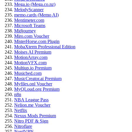
Mega.io (Mega.co.nz)
MelodyScanner
memo.cards (Memo AI)
Mentimeter.com
Microsoft Teams
Midjourney
Miro.com Voucher
MisterHorse.com Plugin
MobaXterm Professional Edition
Moises AI Premium
MotionArray.com
MotionVFX.com
Multiup.io Premium
Musicbed.com
MusicCreator.ai Premium
Myfiles.onl Voucher
MyQLoud.org Premium
n8n
NBA League Pass
Nelion.me Voucher
Netflix
Nexus Mods Premium
Nitro PDF & Sign
Nitroflare
NordVPN