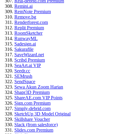
Real-debrid.com Premium
Remini.ai
RemNote Premium
Remove.bg
Renderforest.com
Replit Premium
RoomSketcher
RunwayML
Sadesign.ai
Sakurafile
SaveWizard.net
Scribd Premium
SeaArt.ai VIP
Seedr.cc
SEMrush
SendSpace
Sewa Akun Zoom Harian
Shapr3D Premium
ShareAE.com VIP Points
Sign.com Premium
Simply-debrid.com
SketchUp 3D Model Original
Skillshare Voucher
Slack (from salesforce)
Slides.com Premium