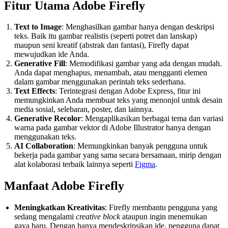
Fitur Utama Adobe Firefly
Text to Image
: Menghasilkan gambar hanya dengan deskripsi
teks. Baik itu gambar realistis (seperti potret dan lanskap)
maupun seni kreatif (abstrak dan fantasi), Firefly dapat
mewujudkan ide Anda​.
Generative Fill
: Memodifikasi gambar yang ada dengan mudah.
Anda dapat menghapus, menambah, atau mengganti elemen
dalam gambar menggunakan perintah teks sederhana​.
Text Effects
: Terintegrasi dengan Adobe Express, fitur ini
memungkinkan Anda membuat teks yang menonjol untuk desain
media sosial, selebaran, poster, dan lainnya​.
Generative Recolor
: Mengaplikasikan berbagai tema dan variasi
warna pada gambar vektor di Adobe Illustrator hanya dengan
menggunakan teks.
AI Collaboration
: Memungkinkan banyak pengguna untuk
bekerja pada gambar yang sama secara bersamaan, mirip dengan
alat kolaborasi terbaik lainnya seperti
Figma
​.
Manfaat Adobe Firefly
Meningkatkan Kreativitas
: Firefly membantu pengguna yang
sedang mengalami
creative block
ataupun ingin menemukan
gaya baru. Dengan hanya mendeskripsikan ide, pengguna dapat