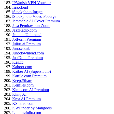
IPVanish VPN Voucher
Isra.cloud
iStockphoto Image
iStockphoto Video Footage
Jammable AI Cover Premium
Jasa Pembayaran Zoom
JazzRadio.com
Jenni.ai Unlimited
JotForm Premium
Julius.ai Premium
Juno.co.uk
Junodownload.com
JustDone Premium
K2s.cc
Kahoot.com
Kaiber AI (Superstudio)
Katfile.com Premium
Keep2Share
Kenfiles.com
Kimi.com AI Premium
Kling AI
Krea AI Premium
KShared.com
KWFinder by Mangools
Landingfolio.com