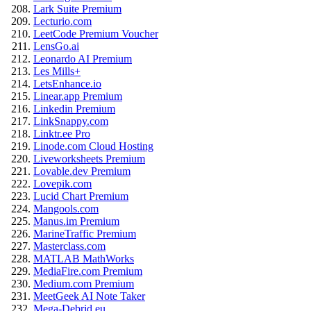
Lark Suite Premium
Lecturio.com
LeetCode Premium Voucher
LensGo.ai
Leonardo AI Premium
Les Mills+
LetsEnhance.io
Linear.app Premium
Linkedin Premium
LinkSnappy.com
Linktr.ee Pro
Linode.com Cloud Hosting
Liveworksheets Premium
Lovable.dev Premium
Lovepik.com
Lucid Chart Premium
Mangools.com
Manus.im Premium
MarineTraffic Premium
Masterclass.com
MATLAB MathWorks
MediaFire.com Premium
Medium.com Premium
MeetGeek AI Note Taker
Mega-Debrid.eu