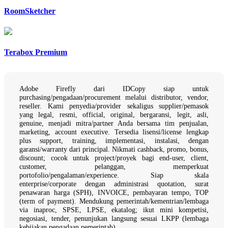
RoomSketcher
Terabox Premium
Adobe Firefly dari IDCopy siap untuk
purchasing/pengadaan/procurement melalui distributor, vendor,
reseller. Kami penyedia/provider sekaligus supplier/pemasok
yang legal, resmi, official, original, bergaransi, legit, asli,
genuine, menjadi mitra/partner Anda bersama tim penjualan,
marketing, account executive. Tersedia lisensi/license lengkap
plus support, training, implementasi, instalasi, dengan
garansi/warranty dari principal. Nikmati cashback, promo, bonus,
discount; cocok untuk project/proyek bagi end-user, client,
customer, pelanggan, memperkuat
portofolio/pengalaman/experience. Siap skala
enterprise/corporate dengan administrasi quotation, surat
penawaran harga (SPH), INVOICE, pembayaran tempo, TOP
(term of payment). Mendukung pemerintah/kementrian/lembaga
via inaproc, SPSE, LPSE, ekatalog; ikut mini kompetisi,
negosiasi, tender, penunjukan langsung sesuai LKPP (lembaga
kebijakan pengadaan pemerintah).