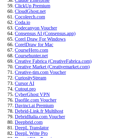
Claude Enterprise
ClickUp Premium
CloudGhost.net
Cocoleech.com
Coda.io
Codecanyon Voucher
Consensus AI (Consensus.app)
Corel Draw For Windows
CorelDraw for Mac
CourseHero.com
Coursehunter.net
Creative Fabrica (CreativeFabrica.com)
Creative Market (Creativemarket.com)
Creative-tim.com Voucher
CuriosityStream
Cursor AI
Cutout.pro
CyberGhost VPN
Daofile.com Voucher
Davinci.ai Premium
Debrid-Link.fr Multihost
DebridItalia.com Voucher
Deepbrid.com
DeepL Translator
DeepL Write Pro