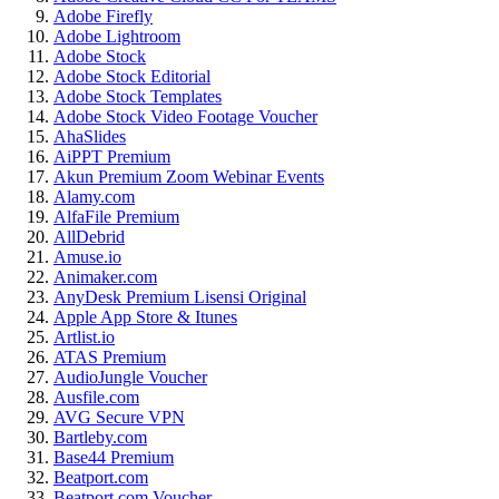
Adobe Firefly
Adobe Lightroom
Adobe Stock
Adobe Stock Editorial
Adobe Stock Templates
Adobe Stock Video Footage Voucher
AhaSlides
AiPPT Premium
Akun Premium Zoom Webinar Events
Alamy.com
AlfaFile Premium
AllDebrid
Amuse.io
Animaker.com
AnyDesk Premium Lisensi Original
Apple App Store & Itunes
Artlist.io
ATAS Premium
AudioJungle Voucher
Ausfile.com
AVG Secure VPN
Bartleby.com
Base44 Premium
Beatport.com
Beatport.com Voucher