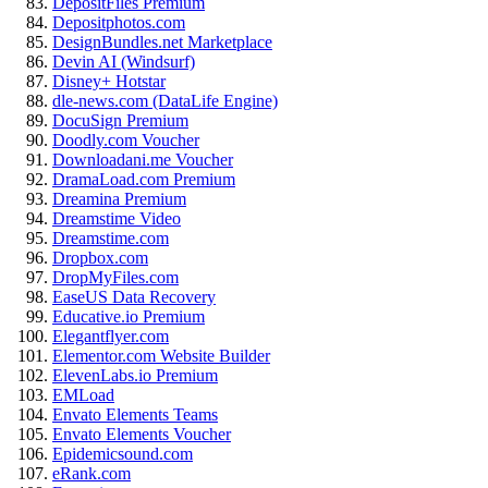
DepositFiles Premium
Depositphotos.com
DesignBundles.net Marketplace
Devin AI (Windsurf)
Disney+ Hotstar
dle-news.com (DataLife Engine)
DocuSign Premium
Doodly.com Voucher
Downloadani.me Voucher
DramaLoad.com Premium
Dreamina Premium
Dreamstime Video
Dreamstime.com
Dropbox.com
DropMyFiles.com
EaseUS Data Recovery
Educative.io Premium
Elegantflyer.com
Elementor.com Website Builder
ElevenLabs.io Premium
EMLoad
Envato Elements Teams
Envato Elements Voucher
Epidemicsound.com
eRank.com