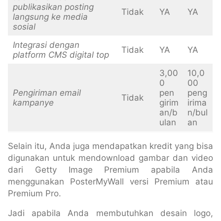
publikasikan posting
Tidak
YA
YA
langsung ke media
sosial
Integrasi dengan
Tidak
YA
YA
platform CMS digital top
3,00
10,0
0
00
Pengiriman email
pen
peng
Tidak
kampanye
girim
irima
an/b
n/bul
ulan
an
Selain itu, Anda juga mendapatkan kredit yang bisa
digunakan untuk mendownload gambar dan video
dari Getty Image Premium apabila Anda
menggunakan PosterMyWall versi Premium atau
Premium Pro.
Jadi apabila Anda membutuhkan desain logo,