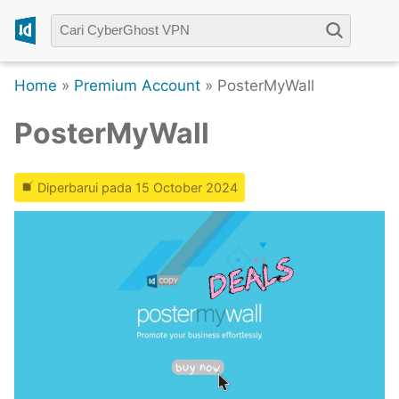
Home
»
Premium Account
» PosterMyWall
PosterMyWall
Diperbarui pada 15 October 2024