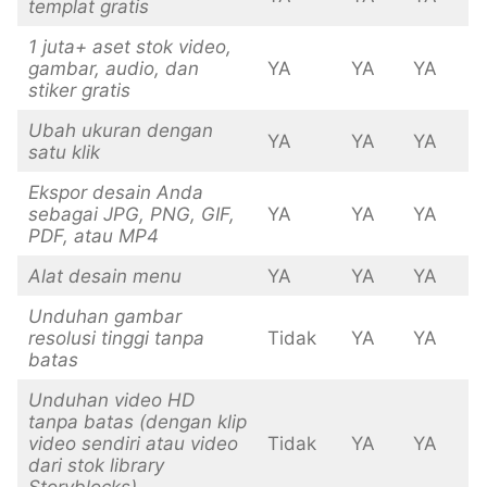
templat gratis
1 juta+ aset stok video,
gambar, audio, dan
YA
YA
YA
stiker gratis
Ubah ukuran dengan
YA
YA
YA
satu klik
Ekspor desain Anda
sebagai JPG, PNG, GIF,
YA
YA
YA
PDF, atau MP4
Alat desain menu
YA
YA
YA
Unduhan gambar
resolusi tinggi tanpa
Tidak
YA
YA
batas
Unduhan video HD
tanpa batas (dengan klip
video sendiri atau video
Tidak
YA
YA
dari stok library