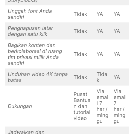
Storyblocks)
Unggah font Anda
Tidak
YA
YA
sendiri
Penghapusan latar
Tidak
YA
YA
dengan satu klik
Bagikan konten dan
berkolaborasi di ruang
Tidak
YA
YA
tim privasi milik Anda
sendiri
Unduhan video 4K tanpa
Tida
Tidak
YA
batas
k
Via
Via
Pusat
emai
email
Bantua
l 7
7
Dukungan
n dan
hari/
hari/
tutorial
ming
ming
video
gu
gu
Jadwalkan dan