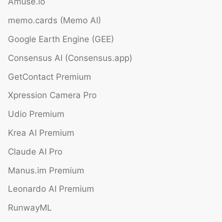
Amuse.io
memo.cards (Memo AI)
Google Earth Engine (GEE)
Consensus AI (Consensus.app)
GetContact Premium
Xpression Camera Pro
Udio Premium
Krea AI Premium
Claude AI Pro
Manus.im Premium
Leonardo AI Premium
RunwayML