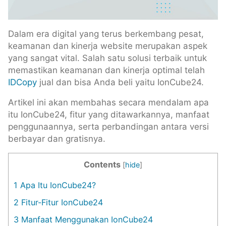
Dalam era digital yang terus berkembang pesat,
keamanan dan kinerja website merupakan aspek
yang sangat vital. Salah satu solusi terbaik untuk
memastikan keamanan dan kinerja optimal telah
IDCopy
jual dan bisa Anda beli yaitu IonCube24.
Artikel ini akan membahas secara mendalam apa
itu IonCube24, fitur yang ditawarkannya, manfaat
penggunaannya, serta perbandingan antara versi
berbayar dan gratisnya.
Contents
[
hide
]
1
Apa Itu IonCube24?
2
Fitur-Fitur IonCube24
3
Manfaat Menggunakan IonCube24