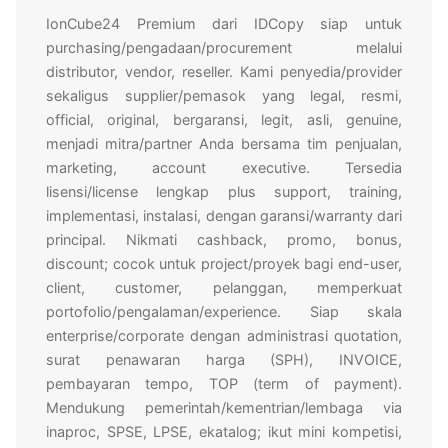
IonCube24 Premium dari IDCopy siap untuk
purchasing/pengadaan/procurement melalui
distributor, vendor, reseller. Kami penyedia/provider
sekaligus supplier/pemasok yang legal, resmi,
official, original, bergaransi, legit, asli, genuine,
menjadi mitra/partner Anda bersama tim penjualan,
marketing, account executive. Tersedia
lisensi/license lengkap plus support, training,
implementasi, instalasi, dengan garansi/warranty dari
principal. Nikmati cashback, promo, bonus,
discount; cocok untuk project/proyek bagi end-user,
client, customer, pelanggan, memperkuat
portofolio/pengalaman/experience. Siap skala
enterprise/corporate dengan administrasi quotation,
surat penawaran harga (SPH), INVOICE,
pembayaran tempo, TOP (term of payment).
Mendukung pemerintah/kementrian/lembaga via
inaproc, SPSE, LPSE, ekatalog; ikut mini kompetisi,