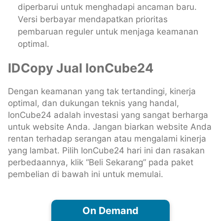
diperbarui untuk menghadapi ancaman baru.
Versi berbayar mendapatkan prioritas
pembaruan reguler untuk menjaga keamanan
optimal.
IDCopy Jual IonCube24
Dengan keamanan yang tak tertandingi, kinerja
optimal, dan dukungan teknis yang handal,
IonCube24 adalah investasi yang sangat berharga
untuk website Anda. Jangan biarkan website Anda
rentan terhadap serangan atau mengalami kinerja
yang lambat. Pilih IonCube24 hari ini dan rasakan
perbedaannya, klik “Beli Sekarang” pada paket
pembelian di bawah ini untuk memulai.
On Demand