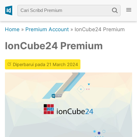
Home
»
Premium Account
» IonCube24 Premium
IonCube24 Premium
Diperbarui pada 21 March 2024