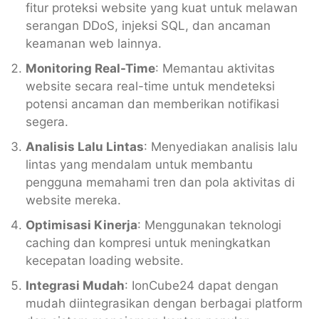
fitur proteksi website yang kuat untuk melawan
serangan DDoS, injeksi SQL, dan ancaman
keamanan web lainnya.
Monitoring Real-Time
: Memantau aktivitas
website secara real-time untuk mendeteksi
potensi ancaman dan memberikan notifikasi
segera.
Analisis Lalu Lintas
: Menyediakan analisis lalu
lintas yang mendalam untuk membantu
pengguna memahami tren dan pola aktivitas di
website mereka.
Optimisasi Kinerja
: Menggunakan teknologi
caching dan kompresi untuk meningkatkan
kecepatan loading website.
Integrasi Mudah
: IonCube24 dapat dengan
mudah diintegrasikan dengan berbagai platform