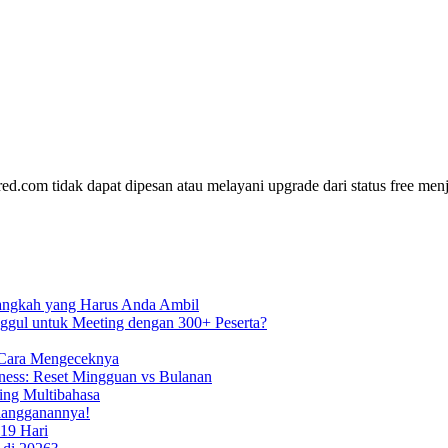
com tidak dapat dipesan atau melayani upgrade dari status free men
Langkah yang Harus Anda Ambil
ggul untuk Meeting dengan 300+ Peserta?
 Cara Mengeceknya
ess: Reset Mingguan vs Bulanan
ing Multibahasa
rlangganannya!
19 Hari