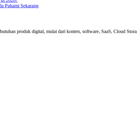
 di 2026?
da Pahami Sekarang
uhan produk digital, mulai dari konten, software, SaaS, Cloud Storag