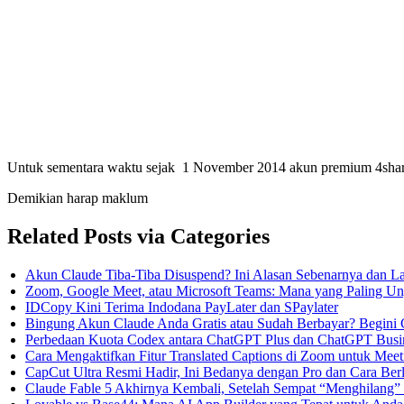
Untuk sementara waktu sejak 1 November 2014 akun premium 4shared.
Demikian harap maklum
Related Posts via Categories
Akun Claude Tiba-Tiba Disuspend? Ini Alasan Sebenarnya dan 
Zoom, Google Meet, atau Microsoft Teams: Mana yang Paling Un
IDCopy Kini Terima Indodana PayLater dan SPaylater
Bingung Akun Claude Anda Gratis atau Sudah Berbayar? Begini
Perbedaan Kuota Codex antara ChatGPT Plus dan ChatGPT Busin
Cara Mengaktifkan Fitur Translated Captions di Zoom untuk Meet
CapCut Ultra Resmi Hadir, Ini Bedanya dengan Pro dan Cara Be
Claude Fable 5 Akhirnya Kembali, Setelah Sempat “Menghilang” 