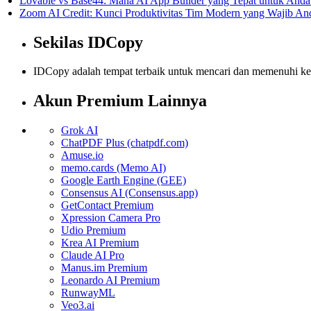
Lovable vs Base44: Mana AI App Builder yang Tepat untuk Anda
Zoom AI Credit: Kunci Produktivitas Tim Modern yang Wajib An
Sekilas IDCopy
IDCopy adalah tempat terbaik untuk mencari dan memenuhi kebut
Akun Premium Lainnya
Grok AI
ChatPDF Plus (chatpdf.com)
Amuse.io
memo.cards (Memo AI)
Google Earth Engine (GEE)
Consensus AI (Consensus.app)
GetContact Premium
Xpression Camera Pro
Udio Premium
Krea AI Premium
Claude AI Pro
Manus.im Premium
Leonardo AI Premium
RunwayML
Veo3.ai