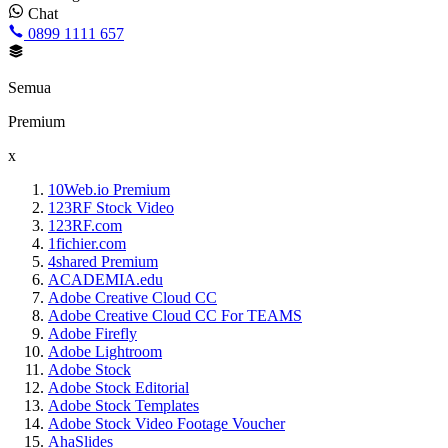
Chat
0899 1111 657
Semua
Premium
x
10Web.io Premium
123RF Stock Video
123RF.com
1fichier.com
4shared Premium
ACADEMIA.edu
Adobe Creative Cloud CC
Adobe Creative Cloud CC For TEAMS
Adobe Firefly
Adobe Lightroom
Adobe Stock
Adobe Stock Editorial
Adobe Stock Templates
Adobe Stock Video Footage Voucher
AhaSlides