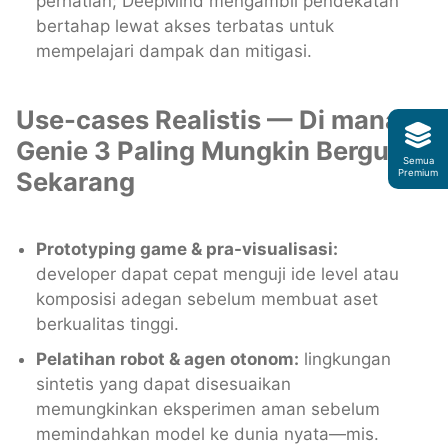
perhatian; DeepMind mengambil pendekatan
bertahap lewat akses terbatas untuk
mempelajari dampak dan mitigasi.
Use-cases Realistis — Di mana
Genie 3 Paling Mungkin Berguna
Semua
Sekarang
Premium
Prototyping game & pra-visualisasi:
developer dapat cepat menguji ide level atau
komposisi adegan sebelum membuat aset
berkualitas tinggi.
Pelatihan robot & agen otonom:
lingkungan
sintetis yang dapat disesuaikan
memungkinkan eksperimen aman sebelum
memindahkan model ke dunia nyata—mis.