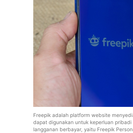
Freepik adalah platform website menyedia
dapat digunakan untuk keperluan pribadi
langganan berbayar, yaitu Freepik Perso