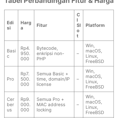
Tabel Perbandingan Fitur & Harga
C
I
Edi
Harg
Fitur
Sl
Platform
si
a
o
t
Win,
Rp4.
Bytecode,
Basi
macOS,
950.
enkripsi non-
–
c
Linux,
000
PHP
FreeBSD
Win,
Rp7.
Semua Basic +
macOS,
Pro
500.
time, domain/IP
–
Linux,
000
license
FreeBSD
Win,
Cer
Rp9.
Semua Pro +
macOS,
ber
000.
MAC address
–
Linux,
us
000
locking
FreeBSD