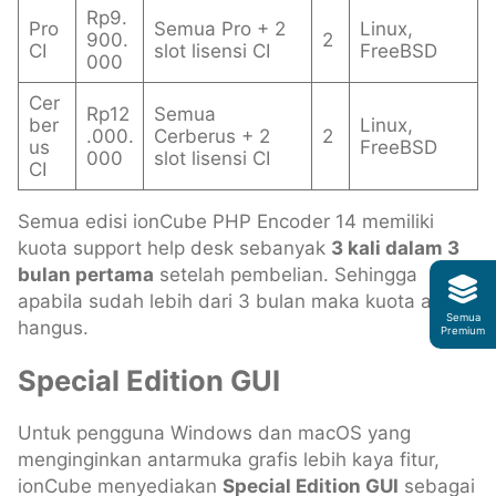
Rp9.
Pro
Semua Pro + 2
Linux,
900.
2
CI
slot lisensi CI
FreeBSD
000
Cer
Rp12
Semua
ber
Linux,
.000.
Cerberus + 2
2
us
FreeBSD
000
slot lisensi CI
CI
Semua edisi ionCube PHP Encoder 14 memiliki
kuota support help desk sebanyak
3 kali dalam 3
bulan pertama
setelah pembelian. Sehingga
apabila sudah lebih dari 3 bulan maka kuota akan
Semua
hangus.
Premium
Special Edition GUI
Untuk pengguna Windows dan macOS yang
menginginkan antarmuka grafis lebih kaya fitur,
ionCube menyediakan
Special Edition GUI
sebagai