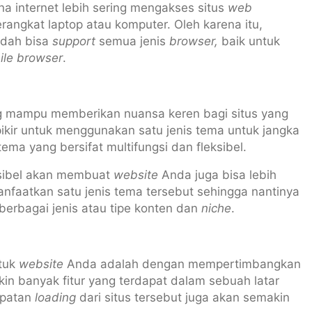
una internet lebih sering mengakses situs
web
ngkat laptop atau komputer. Oleh karena itu,
udah bisa
support
semua jenis
browser,
baik untuk
ile browser
.
 mampu memberikan nuansa keren bagi situs yang
kir untuk menggunakan satu jenis tema untuk jangka
ma yang bersifat multifungsi dan fleksibel.
eksibel akan membuat
website
Anda juga bisa lebih
anfaatkan satu jenis tema
tersebut sehingga nantinya
erbagai jenis atau tipe konten dan
niche
.
tuk
website
Anda adalah dengan mempertimbangkan
in banyak fitur yang terdapat dalam sebuah latar
epatan
loading
dari situs tersebut juga akan semakin