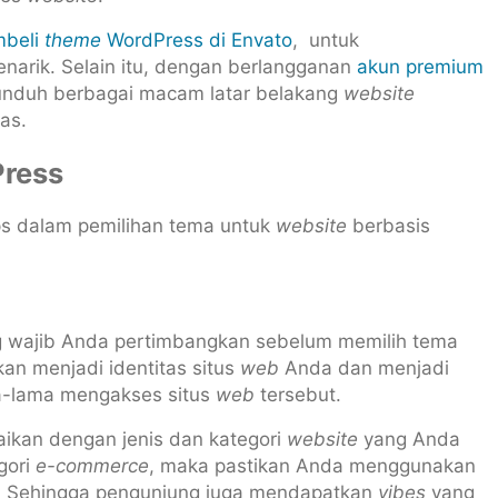
beli
theme
WordPress di Envato
, untuk
narik. Selain itu, dengan berlangganan
akun premium
unduh berbagai macam latar belakang
website
as.
Press
ips dalam pemilihan tema untuk
website
berbasis
 wajib Anda pertimbangkan sebelum memilih tema
kan menjadi identitas situs
web
Anda dan menjadi
ama-lama mengakses situs
web
tersebut.
aikan dengan jenis dan kategori
website
yang Anda
gori
e-commerce
, maka pastikan Anda menggunakan
. Sehingga pengunjung juga mendapatkan
vibes
yang