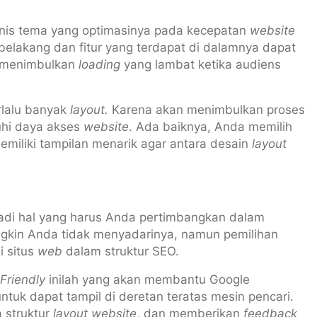
jenis tema yang optimasinya pada kecepatan
website
r belakang dan fitur yang terdapat di dalamnya dapat
k menimbulkan
loading
yang lambat ketika audiens
erlalu banyak
layout.
Karena akan menimbulkan proses
hi daya akses
website
. Ada baiknya, Anda memilih
miliki tampilan menarik agar antara desain
layout
adi hal yang harus Anda pertimbangkan dalam
gkin Anda tidak menyadarinya, namun pemilihan
i situs
web
dalam struktur SEO.
Friendly
inilah yang akan membantu Google
tuk dapat tampil di deretan teratas mesin pencari.
 struktur
layout website
, dan memberikan
feedback