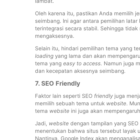
lambat.
Oleh karena itu, pastikan Anda memilih 
seimbang. Ini agar antara pemilihan lata
terintegrasi secara stabil. Sehingga tida
mengaksesnya.
Selain itu, hindari pemilihan tema yang t
loading
yang lama dan akan mempengaru
tema yang
easy to access.
Namun juga me
dan kecepatan aksesnya seimbang.
7. SEO Friendly
Faktor lain seperti SEO
friendly
juga menj
memilih sebuah tema untuk
website
. Mun
tema
website
ini juga akan mempengaruh
Jadi,
website
dengan tampilan yang SEO
menentukan bahwa situs tersebut layak un
Nantinya, Google Index akan menganalisa