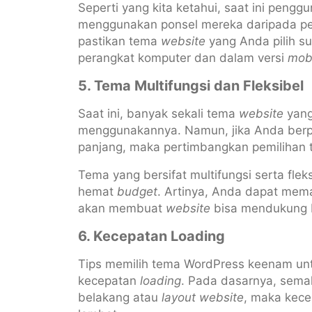
Seperti yang kita ketahui, saat ini pengg
menggunakan ponsel mereka daripada pera
pastikan tema
website
yang Anda pilih s
perangkat komputer dan dalam versi
mob
5. Tema Multifungsi dan Fleksibel
Saat ini, banyak sekali tema
website
yang
menggunakannya. Namun, jika Anda berpi
panjang, maka pertimbangkan pemilihan te
Tema yang bersifat multifungsi serta fl
hemat
budget
. Artinya, Anda dapat mem
akan membuat
website
bisa mendukung b
6. Kecepatan Loading
Tips memilih tema WordPress keenam un
kecepatan
loading
. Pada dasarnya, semak
belakang atau
layout website
, maka kec