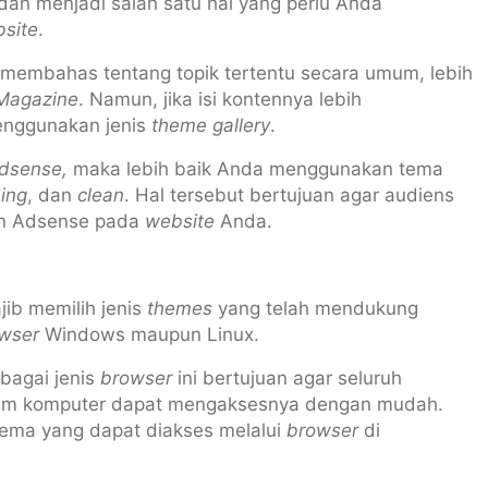
an menjadi salah satu hal yang perlu Anda
site
.
membahas tentang topik tertentu secara umum, lebih
Magazine
. Namun, jika isi kontennya lebih
enggunakan jenis
theme gallery
.
dsense,
maka lebih baik Anda menggunakan tema
ding
, dan
clean
. Hal tersebut bertujuan agar audiens
an Adsense pada
website
Anda.
ib memilih jenis
themes
yang telah mendukung
wser
Windows maupun Linux.
bagai jenis
browser
ini bertujuan agar seluruh
tem komputer dapat mengaksesnya dengan mudah.
s tema yang dapat diakses melalui
browser
di