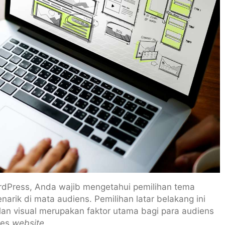
dPress, Anda wajib mengetahui pemilihan tema
arik di mata audiens. Pemilihan latar belakang ini
lan visual merupakan faktor utama bagi para audiens
ses
website
.