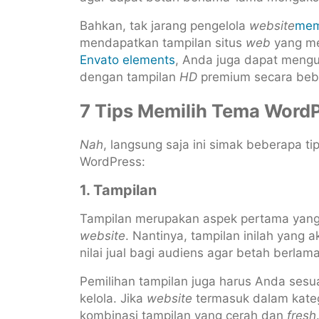
Bahkan, tak jarang pengelola
website
mem
mendapatkan tampilan situs
web
yang me
Envato elements
, Anda juga dapat meng
dengan tampilan
HD
premium secara beb
7 Tips Memilih Tema Word
Nah
, langsung saja ini simak beberapa t
WordPress:
1. Tampilan
Tampilan merupakan aspek pertama yang
website
. Nantinya, tampilan inilah yang a
nilai jual bagi audiens agar betah berl
Pemilihan tampilan juga harus Anda sesu
kelola. Jika
website
termasuk dalam kate
kombinasi tampilan yang cerah dan
fresh