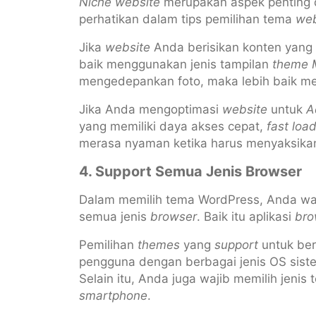
Niche website
merupakan aspek penting d
perhatikan dalam tips pemilihan tema
web
Jika
website
Anda berisikan konten yang 
baik menggunakan jenis tampilan
theme 
mengedepankan foto, maka lebih baik m
Jika Anda mengoptimasi
website
untuk
A
yang memiliki daya akses cepat,
fast loa
merasa nyaman ketika harus menyaksik
4. Support Semua Jenis Browser
Dalam memilih tema WordPress, Anda waj
semua jenis
browser
. Baik itu aplikasi
bro
Pemilihan
themes
yang
support
untuk ber
pengguna dengan berbagai jenis OS sis
Selain itu, Anda juga wajib memilih jeni
smartphone
.