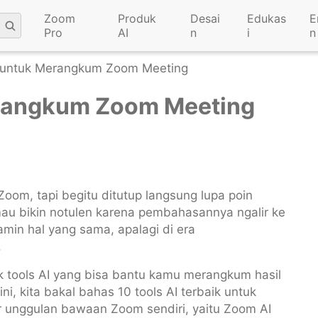
Zoom
Produk
Desai
Edukas
E
Pro
AI
n
i
n
I untuk Merangkum Zoom Meeting
erangkum Zoom Meeting
oom, tapi begitu ditutup langsung lupa poin
au bikin notulen karena pembahasannya ngalir ke
in hal yang sama, apalagi di era
.
 tools AI yang bisa bantu kamu merangkum hasil
ni, kita bakal bahas 10 tools AI terbaik untuk
 unggulan bawaan Zoom sendiri, yaitu Zoom AI