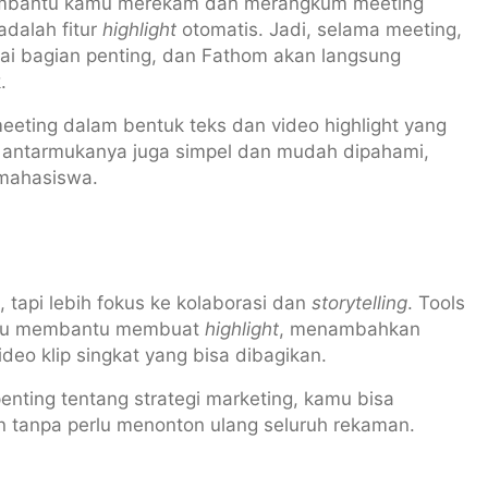
membantu kamu merekam dan merangkum meeting
dalah fitur
highlight
otomatis. Jadi, selama meeting,
ai bagian penting, dan Fathom akan langsung
.
meeting dalam bentuk teks dan video highlight yang
n antarmukanya juga simpel dan mudah dipahami,
 mahasiswa.
 tapi lebih fokus ke kolaborasi dan
storytelling
. Tools
lalu membantu membuat
highlight
, menambahkan
eo klip singkat yang bisa dibagikan.
enting tentang strategi marketing, kamu bisa
ain tanpa perlu menonton ulang seluruh rekaman.