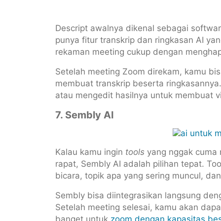
Descript awalnya dikenal sebagai softwar
punya fitur transkrip dan ringkasan AI ya
rekaman meeting cukup dengan menghapu
Setelah meeting Zoom direkam, kamu bisa 
membuat transkrip beserta ringkasannya.
atau mengedit hasilnya untuk membuat vi
7. Sembly AI
Kalau kamu ingin
tools
yang nggak cuma 
rapat, Sembly AI adalah pilihan tepat. To
bicara, topik apa yang sering muncul, d
Sembly bisa diintegrasikan langsung den
Setelah meeting selesai, kamu akan dapat
banget untuk
zoom dengan kapasitas be