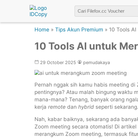
Home
»
Tips Akun Premium
» 10 Tools A
10 Tools AI untuk M
29 October 2025
pemudakaya
Pernah nggak sih kamu habis meeting di Z
pentingnya? Atau malah bingung waktu m
mana-mana? Tenang, banyak orang ngalam
kerja
remote
dan
hybrid
seperti sekarang
Nah, kabar baiknya, sekarang ada banyak
Zoom meeting secara otomatis! Di artikel i
merangkum Zoom meeting, termasuk fitur