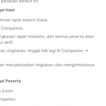
 panduan berikut ini:
ai Host
ulai rapat seperti biasa.
AI Companion.
ngkasan rapat otomatis, dan semua peserta akan
t aktif.
n ringkasan, tinggal klik lagi AI Companion →
akan menyelesaikan ringkasan dan mengirimkannya
ai Peserta
p Zoom.
ompanion.