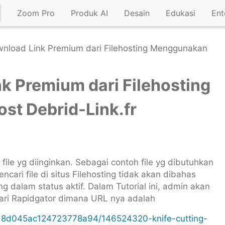
Zoom Pro
Produk AI
Desain
Edukasi
Ent
wnload Link Premium dari Filehosting Menggunakan
nk Premium dari Filehosting
st Debrid-Link.fr
ile yg diinginkan. Sebagai contoh file yg dibutuhkan
cari file di situs Filehosting tidak akan dibahas
ng dalam status aktif. Dalam Tutorial ini, admin akan
ri Rapidgator dimana URL nya adalah
40d8d045ac124723778a94/146524320-knife-cutting-