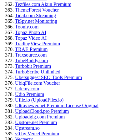
Tezfiles.com Akun Premium
ThemeForest Voucher
Tidal.com Streaming
TiSpy.net Monitoring
Toonly.com
Topaz Photo AI
Topaz Video AI
TradingView Premium
TRAE Premium
Traxsource.com
TubeBuddy.com
Turbobit Premium
TurboScribe Unlimited
Ubersuggest SEO Tools Premium
UbiqFile.com Voucher
Udemy.com
Udio Premium
Ufile.io (UploadFiles.io)
Ultraviewer.net Premium License Original
UploadCloud.pro Premium
Uploadgig.com Premium
Upstore.net Premium
Upstream.so
v0 by Vercel Premium
Vecteezy