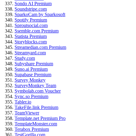
Sondo AI Premium
Soundstripe.com
SparkoCam by Sparkosoft
Spotify Premium
Sproutsocial.com
Ssemble.com Premium
Statista Premium
Storyblocks.com
Streamedian.com Premium
Streamyard.com
Study.com
Subyshare Premium
Suno.ai Premium
Supabase Premium
Survey Monkey
SurveyMonkey Team
Symbolab.com Voucher
Sync.so Premium
Tabler.io
TakeFile.link Premium
TeamViewer
Template.net Premium Pro
TemplateMonster.com
Terabox Premium
TestGorilla.com