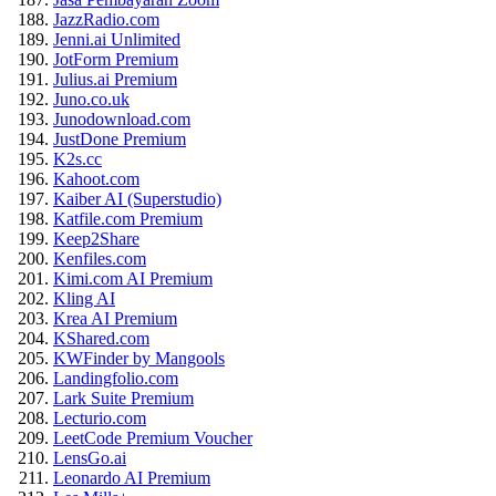
JazzRadio.com
Jenni.ai Unlimited
JotForm Premium
Julius.ai Premium
Juno.co.uk
Junodownload.com
JustDone Premium
K2s.cc
Kahoot.com
Kaiber AI (Superstudio)
Katfile.com Premium
Keep2Share
Kenfiles.com
Kimi.com AI Premium
Kling AI
Krea AI Premium
KShared.com
KWFinder by Mangools
Landingfolio.com
Lark Suite Premium
Lecturio.com
LeetCode Premium Voucher
LensGo.ai
Leonardo AI Premium