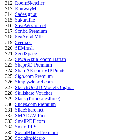
RoomSketcher
RunwayML
Sadesign.ai
Sakurafile
SaveWizard.net
Scribd Premium
SeaArt.ai VIP
Seedr.cc
SEMrush
SendSpace
Sewa Akun Zoom Harian
Shapr3D Premium
ShareAE.com VIP Points
Sign.com Premium
Simply-debrid.com
SketchUp 3D Model Original
Skillshare Voucher
Slack (from salesforce)
Slides.com Premium
SlideShare.net
SMADAV Pro
SmallPDF.com
Smart PLS
SocialBlade Premium
Socialinsider.io