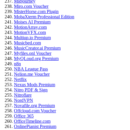
Midjourney
Miro.com Voucher
MisterHorse.com Plugin
MobaXterm Professional Edition
Moises AI Premium
MotionArray.com
MotionVFX.com
Multiup.io Premium
Musicbed.com
MusicCreator.ai Premium
Myfiles.onl Voucher
MyQLoud.org Premium
n8n
NBA League Pass
Nelion.me Voucher
Netflix
Nexus Mods Premium
Nitro PDF & Sign
Nitroflare
NordVPN
Novafile.org Premium
Offcloud.com Voucher
Office 365
OfficeTimeline.com
OnlinePianist Premium