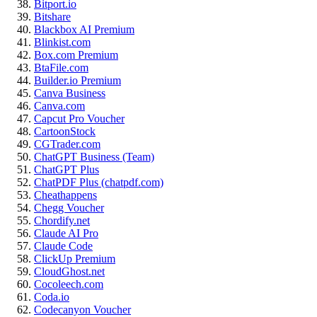
Bitport.io
Bitshare
Blackbox AI Premium
Blinkist.com
Box.com Premium
BtaFile.com
Builder.io Premium
Canva Business
Canva.com
Capcut Pro Voucher
CartoonStock
CGTrader.com
ChatGPT Business (Team)
ChatGPT Plus
ChatPDF Plus (chatpdf.com)
Cheathappens
Chegg Voucher
Chordify.net
Claude AI Pro
Claude Code
ClickUp Premium
CloudGhost.net
Cocoleech.com
Coda.io
Codecanyon Voucher