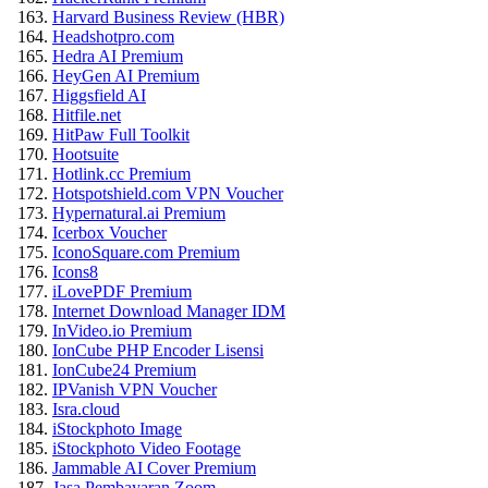
Harvard Business Review (HBR)
Headshotpro.com
Hedra AI Premium
HeyGen AI Premium
Higgsfield AI
Hitfile.net
HitPaw Full Toolkit
Hootsuite
Hotlink.cc Premium
Hotspotshield.com VPN Voucher
Hypernatural.ai Premium
Icerbox Voucher
IconoSquare.com Premium
Icons8
iLovePDF Premium
Internet Download Manager IDM
InVideo.io Premium
IonCube PHP Encoder Lisensi
IonCube24 Premium
IPVanish VPN Voucher
Isra.cloud
iStockphoto Image
iStockphoto Video Footage
Jammable AI Cover Premium
Jasa Pembayaran Zoom