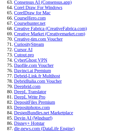
Consensus AI (Consensus.app)
Corel Draw For Windows
CorelDraw for Mac
CourseHero.com
Coursehunter.net
Creative Fabrica (CreativeFabrica.com)
Creative Market (Creativemarket.com)
Creative-tim.com Voucher
CuriosityStream
Cursor AI
Cutout.pro
CyberGhost VPN
Daofile.com Voucher
Davinci.ai Premium
Debrid-Link.fr Multihost
DebridItalia.com Voucher
Deepbrid.com
DeepL Translator
DeepL Write Pro
DepositFiles Premium
Depositphotos.com
DesignBundles.net Marketplace
Devin AI (Windsurf)
Disney+ Hotstar
dle-news.com (DataLife Engine)