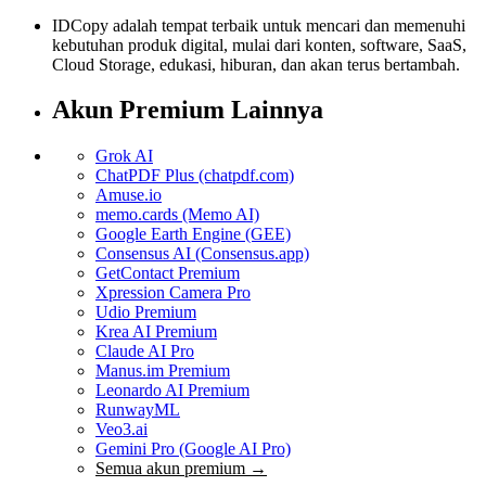
IDCopy adalah tempat terbaik untuk mencari dan memenuhi
kebutuhan produk digital, mulai dari konten, software, SaaS,
Cloud Storage, edukasi, hiburan, dan akan terus bertambah.
Akun Premium Lainnya
Grok AI
ChatPDF Plus (chatpdf.com)
Amuse.io
memo.cards (Memo AI)
Google Earth Engine (GEE)
Consensus AI (Consensus.app)
GetContact Premium
Xpression Camera Pro
Udio Premium
Krea AI Premium
Claude AI Pro
Manus.im Premium
Leonardo AI Premium
RunwayML
Veo3.ai
Gemini Pro (Google AI Pro)
Semua akun premium →