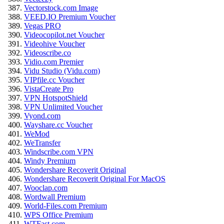
Vectorstock.com Image
VEED.IO Premium Voucher
Vegas PRO
Videocopilot.net Voucher
Videohive Voucher
Videoscribe.co
Vidio.com Premier
Vidu Studio (Vidu.com)
VIPfile.cc Voucher
VistaCreate Pro
VPN HotspotShield
VPN Unlimited Voucher
Vyond.com
Wayshare.cc Voucher
WeMod
WeTransfer
Windscribe.com VPN
Windy Premium
Wondershare Recoverit Original
Wondershare Recoverit Original For MacOS
Wooclap.com
Wordwall Premium
World-Files.com Premium
WPS Office Premium
WTFast.com