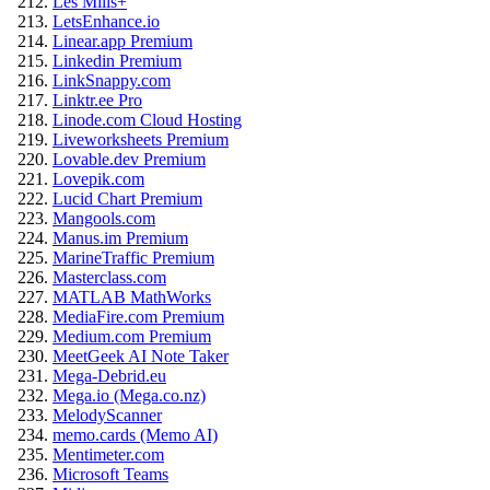
Les Mills+
LetsEnhance.io
Linear.app Premium
Linkedin Premium
LinkSnappy.com
Linktr.ee Pro
Linode.com Cloud Hosting
Liveworksheets Premium
Lovable.dev Premium
Lovepik.com
Lucid Chart Premium
Mangools.com
Manus.im Premium
MarineTraffic Premium
Masterclass.com
MATLAB MathWorks
MediaFire.com Premium
Medium.com Premium
MeetGeek AI Note Taker
Mega-Debrid.eu
Mega.io (Mega.co.nz)
MelodyScanner
memo.cards (Memo AI)
Mentimeter.com
Microsoft Teams