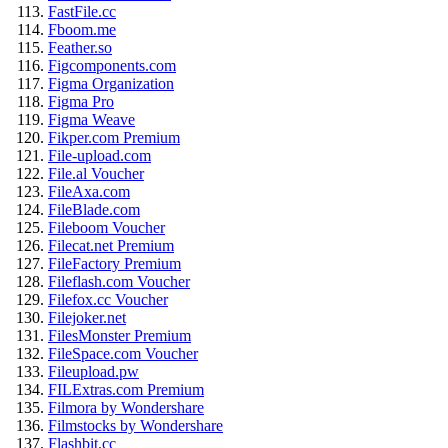
FastFile.cc
Fboom.me
Feather.so
Figcomponents.com
Figma Organization
Figma Pro
Figma Weave
Fikper.com Premium
File-upload.com
File.al Voucher
FileAxa.com
FileBlade.com
Fileboom Voucher
Filecat.net Premium
FileFactory Premium
Fileflash.com Voucher
Filefox.cc Voucher
Filejoker.net
FilesMonster Premium
FileSpace.com Voucher
Fileupload.pw
FILExtras.com Premium
Filmora by Wondershare
Filmstocks by Wondershare
Flashbit.cc