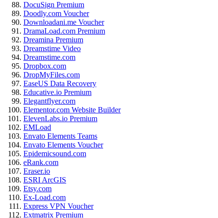
DocuSign Premium
Doodly.com Voucher
Downloadani.me Voucher
DramaLoad.com Premium
Dreamina Premium
Dreamstime Video
Dreamstime.com
Dropbox.com
DropMyFiles.com
EaseUS Data Recovery
Educative.io Premium
Elegantflyer.com
Elementor.com Website Builder
ElevenLabs.io Premium
EMLoad
Envato Elements Teams
Envato Elements Voucher
Epidemicsound.com
eRank.com
Eraser.io
ESRI ArcGIS
Etsy.com
Ex-Load.com
Express VPN Voucher
Extmatrix Premium