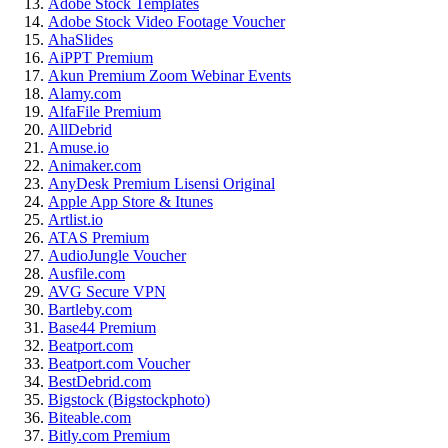
Adobe Stock Templates
Adobe Stock Video Footage Voucher
AhaSlides
AiPPT Premium
Akun Premium Zoom Webinar Events
Alamy.com
AlfaFile Premium
AllDebrid
Amuse.io
Animaker.com
AnyDesk Premium Lisensi Original
Apple App Store & Itunes
Artlist.io
ATAS Premium
AudioJungle Voucher
Ausfile.com
AVG Secure VPN
Bartleby.com
Base44 Premium
Beatport.com
Beatport.com Voucher
BestDebrid.com
Bigstock (Bigstockphoto)
Biteable.com
Bitly.com Premium