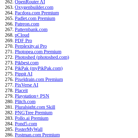
OpenRouter AI
Oxygenbuilder.com
Pacdora.com Premium
Padlet.com Premium
Patreon.com
Patternbank.com
pCloud
PDF Pro
Perplexity.ai Pro
Photopea.com Premium
Photoshed (photoshed.com)
Pikbest.com
PikPak (myPikPak.com)
Pippit AI
Pixeldrain.com Premium
PixVerse AI
Placeit
Playstation+ PSN
Plitch.com
Pluralsight.com Skill
PNGTree Premium
Pollo.ai Premium
Pond5.com
PosterMyWall
Postman.com Premium