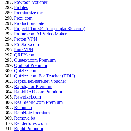
Powtoon Voucher
Prefiles
Premiumize.me
Prezi.com
ProductionCrate
Project Plan 365 (projectplan365.com)
Promo.com AI Video Maker
Proton VPN
PSDbox.com
Pure VPN
QRFY.com
Quetext.com Premium
Quillbot Premium
Quizizz.com
Quizizz.com For Teacher (EDU)
RapidFileShare.net Voucher
Rapidgator Premium
RapidRAR.com Premium
Rawpixel.com
Real-debrid.com Premium
Remini.ai
RemNote Premium
Remove.bg
Renderforest.com
Replit Premium