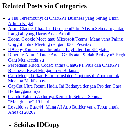
Related Posts via Categories
2 Hal Tersembunyi di ChatGPT Business yang Sering Bikin
Admin Kaget
Akun Claude Tiba-Tiba Disuspend? Ini Alasan Sebenarnya dan
Langkah yang Harus Anda Ambil
Zoom, Google Meet, atau Microsoft Teams: Mana yang Paling
Unggul untuk Meeting dengan 300+ Peserta?
IDCopy Kini Terima Indodana PayLater dan SPaylater
Bingung Akun Claude Anda Gratis atau Sudah Berbayar? Begini
Cara Mengeceknya
Perbedaan Kuota Codex antara ChatGPT Plus dan ChatGPT
Business: Reset Mingguan vs Bulanan
Cara Mengaktifkan Fitur Translated Captions di Zoom untuk
Meeting Multibahasa
CapCut Ultra Resmi Hadir, Ini Bedanya dengan Pro dan Cara
Berlangganannya!
Claude Fable 5 Akhirnya Kembali, Setelah Sempat
“Menghilang” 19 Hari
Lovable vs Base44: Mana AI App Builder yang Tepat untuk
Anda di 2026?
Sekilas IDCopy