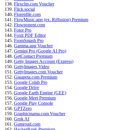
Flexclip.com Voucher
Flick.social
Florenfile.com
FlowMusic.app (ex. Riffusion) Premium
Flowponent.com
Fotor Pro
Foxit PDF Editor
FromSmash Pro
Gamma.app Voucher
Gemini Pro (Google AI Pro)
GetContact Premium
Getty Images Account (Express)
GettyImages Video
GettyImages.com Voucher
Gigapeta.com Premium
Google Colab Pro
Google Drive
Google Earth Engine (GEE)
Google Meet Premium
Google Play Console
GPTZero
Graphicmama.com Voucher
Grok AI
Gumroad.com
HackerRank Premium