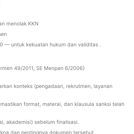
)
an menolak KKN
men
0 — untuk kekuatan hukum dan validitas .
(Permen 49/2011, SE Menpan 6/2006)
rkan konteks (pengadaan, rekrutmen, layanan
astikan format, materai, dan klausula sanksi telah
i, akademisi) sebelum finalisasi.
makna dan pentingnya dokumen tersebut.