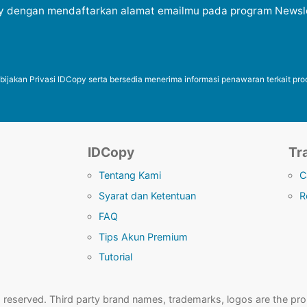
y dengan mendaftarkan alamat emailmu pada program Newsle
jakan Privasi IDCopy serta bersedia menerima informasi penawaran terkait pro
IDCopy
Tr
Tentang Kami
C
Syarat dan Ketentuan
R
FAQ
Tips Akun Premium
Tutorial
 reserved. Third party brand names, trademarks, logos are the prop