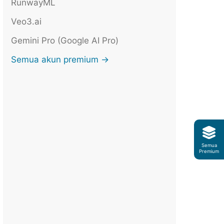
RunwayML
Veo3.ai
Gemini Pro (Google AI Pro)
Semua akun premium →
Semua
Premium