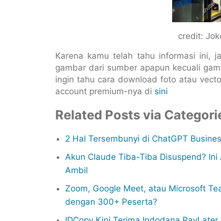
credit: Jo
Karena kamu telah tahu informasi ini, 
gambar dari sumber apapun kecuali gambar
ingin tahu cara download foto atau vect
account premium-nya di
sini
Related Posts via Categori
2 Hal Tersembunyi di ChatGPT Busines
Akun Claude Tiba-Tiba Disuspend? In
Ambil
Zoom, Google Meet, atau Microsoft Te
dengan 300+ Peserta?
IDCopy Kini Terima Indodana PayLater