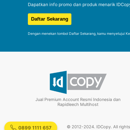
Dapatkan info promo dan produk menarik IDCop
Dengan menekan tombol Daftar Sekarang, kamu menyetujui Kebi
Jual Premium Account Resmi Indonesia dan
Rapidleech Multihost
© 2012-2024. IDCopy. All rights
0899 1111 657