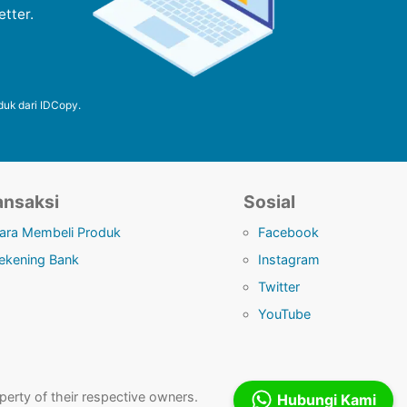
tter.
duk dari IDCopy.
ansaksi
Sosial
ara Membeli Produk
Facebook
ekening Bank
Instagram
Twitter
YouTube
erty of their respective owners.
Hubungi Kami