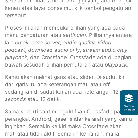
Setelah itu, lihat simbol roda gigi yang ada di pojok
kanan atas layar ponselmu, klik tombol pengaturan
tersebut.
Proses ini akan membuka pilihan yang ada pada
menu pengaturan atau
settingan
. Pilihannya antara
lain
email
,
data server
,
audio quality
,
video
podcast
,
download audio only
,
stream audio only
,
playback
, dan Crossfade. Crossfade ada di bagian
bawah sesudah pilihan pemutaran atau
playback
.
Kamu akan melihat garis atau slider. Di sudut kiri
dari garis itu ada keterangan mati atau
off
sedangkan di sudut kanan ada keterangan 12
seconds
atau 12 detik.
Semua
Premium
Sama seperti saat mengaktifkan Crossfade pada
perangkat Android, geser slider ke arah yang kamu
inginkan. Semakin ke kiri maka Crossfade akan
mati atau tidak aktif. Semakin ke kanan, maka