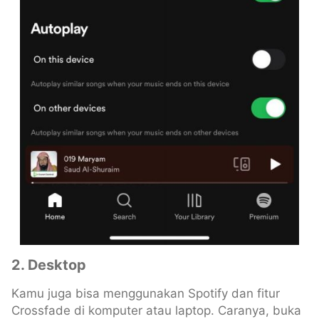
2. Desktop
Kamu juga bisa menggunakan Spotify dan fitur
Crossfade di komputer atau laptop. Caranya, buka