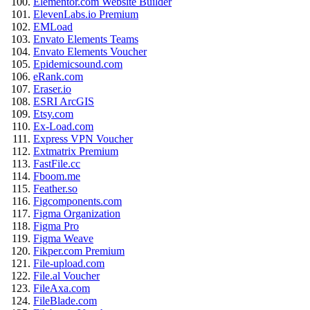
Elementor.com Website Builder
ElevenLabs.io Premium
EMLoad
Envato Elements Teams
Envato Elements Voucher
Epidemicsound.com
eRank.com
Eraser.io
ESRI ArcGIS
Etsy.com
Ex-Load.com
Express VPN Voucher
Extmatrix Premium
FastFile.cc
Fboom.me
Feather.so
Figcomponents.com
Figma Organization
Figma Pro
Figma Weave
Fikper.com Premium
File-upload.com
File.al Voucher
FileAxa.com
FileBlade.com