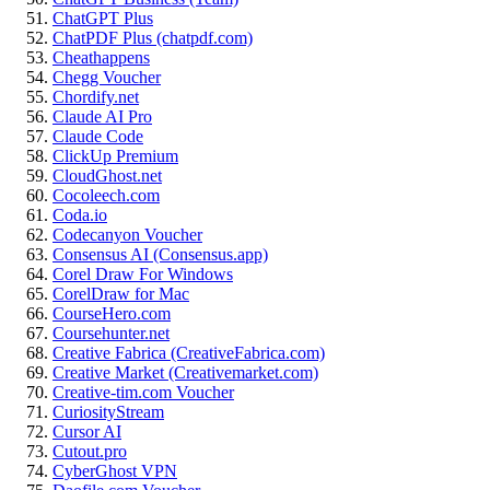
ChatGPT Plus
ChatPDF Plus (chatpdf.com)
Cheathappens
Chegg Voucher
Chordify.net
Claude AI Pro
Claude Code
ClickUp Premium
CloudGhost.net
Cocoleech.com
Coda.io
Codecanyon Voucher
Consensus AI (Consensus.app)
Corel Draw For Windows
CorelDraw for Mac
CourseHero.com
Coursehunter.net
Creative Fabrica (CreativeFabrica.com)
Creative Market (Creativemarket.com)
Creative-tim.com Voucher
CuriosityStream
Cursor AI
Cutout.pro
CyberGhost VPN