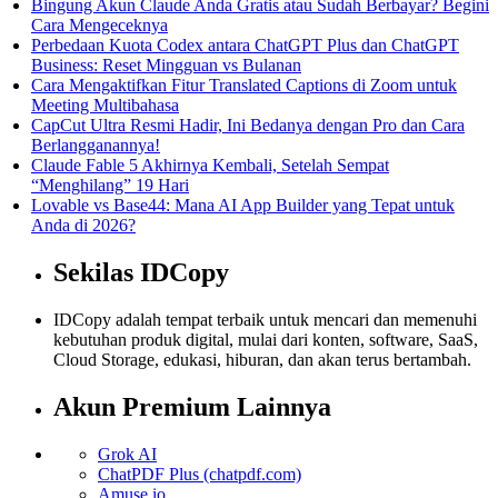
Bingung Akun Claude Anda Gratis atau Sudah Berbayar? Begini
Cara Mengeceknya
Perbedaan Kuota Codex antara ChatGPT Plus dan ChatGPT
Business: Reset Mingguan vs Bulanan
Cara Mengaktifkan Fitur Translated Captions di Zoom untuk
Meeting Multibahasa
CapCut Ultra Resmi Hadir, Ini Bedanya dengan Pro dan Cara
Berlangganannya!
Claude Fable 5 Akhirnya Kembali, Setelah Sempat
“Menghilang” 19 Hari
Lovable vs Base44: Mana AI App Builder yang Tepat untuk
Anda di 2026?
Sekilas IDCopy
IDCopy adalah tempat terbaik untuk mencari dan memenuhi
kebutuhan produk digital, mulai dari konten, software, SaaS,
Cloud Storage, edukasi, hiburan, dan akan terus bertambah.
Akun Premium Lainnya
Grok AI
ChatPDF Plus (chatpdf.com)
Amuse.io