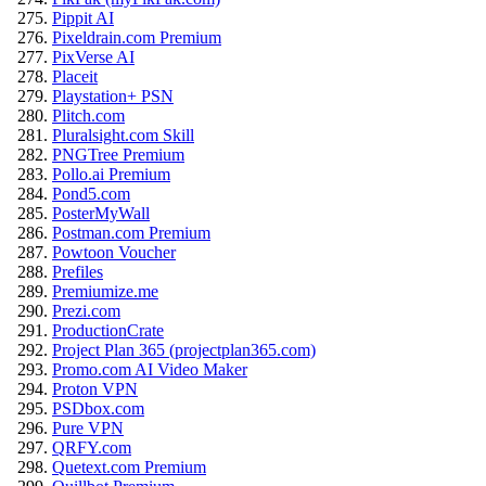
Pippit AI
Pixeldrain.com Premium
PixVerse AI
Placeit
Playstation+ PSN
Plitch.com
Pluralsight.com Skill
PNGTree Premium
Pollo.ai Premium
Pond5.com
PosterMyWall
Postman.com Premium
Powtoon Voucher
Prefiles
Premiumize.me
Prezi.com
ProductionCrate
Project Plan 365 (projectplan365.com)
Promo.com AI Video Maker
Proton VPN
PSDbox.com
Pure VPN
QRFY.com
Quetext.com Premium