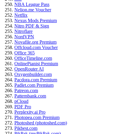
NBA League Pass
Nelion.me Voucher
Netflix
Nexus Mods Premium
Nitro PDF & Sign
Nitroflare
NordVPN
Novafile.org Premium
Offcloud.com Voucher
Office 365
OfficeTimeline.com
OnlinePianist Premium
OpenRouter AI
Oxygenbuilder.com
Pacdora.com Premium
Padlet.com Premium
Patreon.com
Patternbank.com
pCloud
PDF Pro
Perplexity.ai Pro
Photopea.com Premium
Photoshed (photoshed.com)
Pikbest.com
PikPak (myPikPak.com)