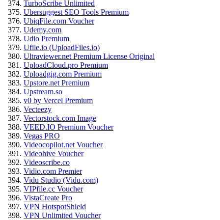
TurboScribe Unlimited
Ubersuggest SEO Tools Premium
UbiqFile.com Voucher
Udemy.com
Udio Premium
Ufile.io (UploadFiles.io)
Ultraviewer.net Premium License Original
UploadCloud.pro Premium
Uploadgig.com Premium
Upstore.net Premium
Upstream.so
v0 by Vercel Premium
Vecteezy
Vectorstock.com Image
VEED.IO Premium Voucher
Vegas PRO
Videocopilot.net Voucher
Videohive Voucher
Videoscribe.co
Vidio.com Premier
Vidu Studio (Vidu.com)
VIPfile.cc Voucher
VistaCreate Pro
VPN HotspotShield
VPN Unlimited Voucher