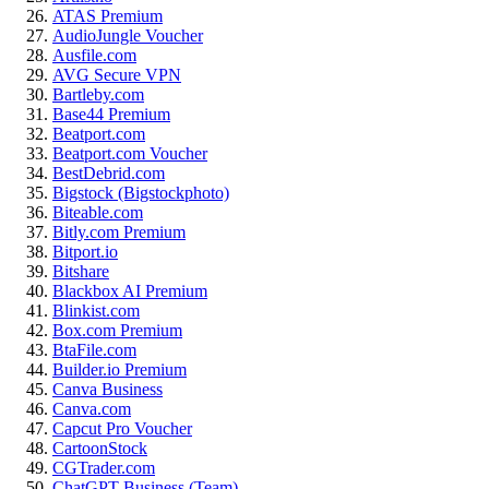
ATAS Premium
AudioJungle Voucher
Ausfile.com
AVG Secure VPN
Bartleby.com
Base44 Premium
Beatport.com
Beatport.com Voucher
BestDebrid.com
Bigstock (Bigstockphoto)
Biteable.com
Bitly.com Premium
Bitport.io
Bitshare
Blackbox AI Premium
Blinkist.com
Box.com Premium
BtaFile.com
Builder.io Premium
Canva Business
Canva.com
Capcut Pro Voucher
CartoonStock
CGTrader.com
ChatGPT Business (Team)