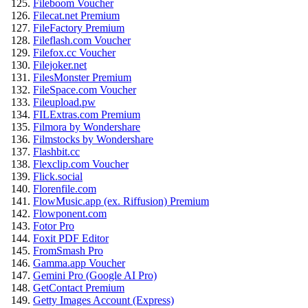
Fileboom Voucher
Filecat.net Premium
FileFactory Premium
Fileflash.com Voucher
Filefox.cc Voucher
Filejoker.net
FilesMonster Premium
FileSpace.com Voucher
Fileupload.pw
FILExtras.com Premium
Filmora by Wondershare
Filmstocks by Wondershare
Flashbit.cc
Flexclip.com Voucher
Flick.social
Florenfile.com
FlowMusic.app (ex. Riffusion) Premium
Flowponent.com
Fotor Pro
Foxit PDF Editor
FromSmash Pro
Gamma.app Voucher
Gemini Pro (Google AI Pro)
GetContact Premium
Getty Images Account (Express)