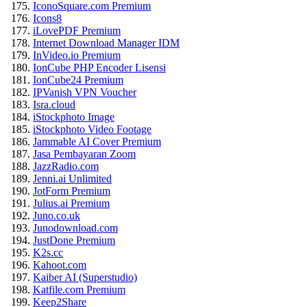
IconoSquare.com Premium
Icons8
iLovePDF Premium
Internet Download Manager IDM
InVideo.io Premium
IonCube PHP Encoder Lisensi
IonCube24 Premium
IPVanish VPN Voucher
Isra.cloud
iStockphoto Image
iStockphoto Video Footage
Jammable AI Cover Premium
Jasa Pembayaran Zoom
JazzRadio.com
Jenni.ai Unlimited
JotForm Premium
Julius.ai Premium
Juno.co.uk
Junodownload.com
JustDone Premium
K2s.cc
Kahoot.com
Kaiber AI (Superstudio)
Katfile.com Premium
Keep2Share