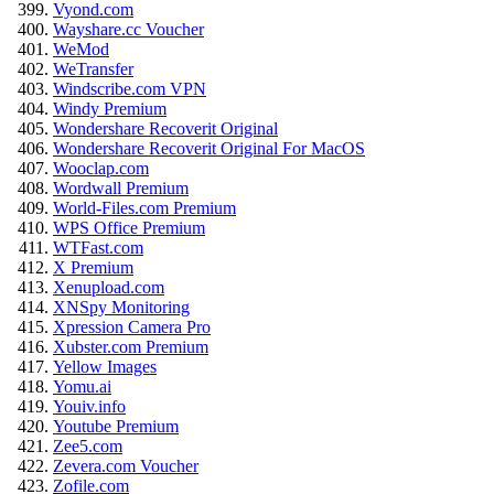
Vyond.com
Wayshare.cc Voucher
WeMod
WeTransfer
Windscribe.com VPN
Windy Premium
Wondershare Recoverit Original
Wondershare Recoverit Original For MacOS
Wooclap.com
Wordwall Premium
World-Files.com Premium
WPS Office Premium
WTFast.com
X Premium
Xenupload.com
XNSpy Monitoring
Xpression Camera Pro
Xubster.com Premium
Yellow Images
Yomu.ai
Youiv.info
Youtube Premium
Zee5.com
Zevera.com Voucher
Zofile.com