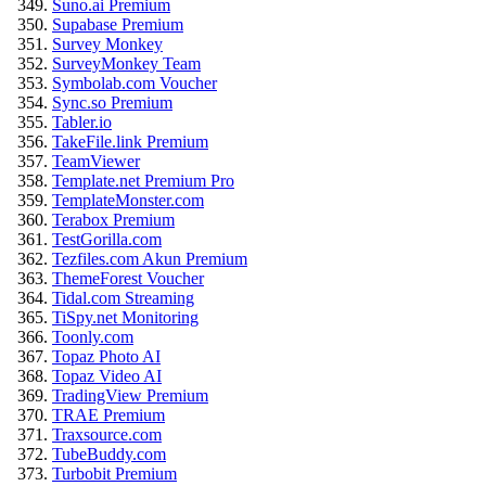
Suno.ai Premium
Supabase Premium
Survey Monkey
SurveyMonkey Team
Symbolab.com Voucher
Sync.so Premium
Tabler.io
TakeFile.link Premium
TeamViewer
Template.net Premium Pro
TemplateMonster.com
Terabox Premium
TestGorilla.com
Tezfiles.com Akun Premium
ThemeForest Voucher
Tidal.com Streaming
TiSpy.net Monitoring
Toonly.com
Topaz Photo AI
Topaz Video AI
TradingView Premium
TRAE Premium
Traxsource.com
TubeBuddy.com
Turbobit Premium