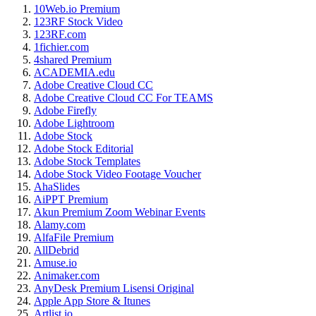
10Web.io Premium
123RF Stock Video
123RF.com
1fichier.com
4shared Premium
ACADEMIA.edu
Adobe Creative Cloud CC
Adobe Creative Cloud CC For TEAMS
Adobe Firefly
Adobe Lightroom
Adobe Stock
Adobe Stock Editorial
Adobe Stock Templates
Adobe Stock Video Footage Voucher
AhaSlides
AiPPT Premium
Akun Premium Zoom Webinar Events
Alamy.com
AlfaFile Premium
AllDebrid
Amuse.io
Animaker.com
AnyDesk Premium Lisensi Original
Apple App Store & Itunes
Artlist.io