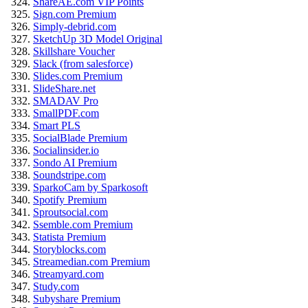
ShareAE.com VIP Points
Sign.com Premium
Simply-debrid.com
SketchUp 3D Model Original
Skillshare Voucher
Slack (from salesforce)
Slides.com Premium
SlideShare.net
SMADAV Pro
SmallPDF.com
Smart PLS
SocialBlade Premium
Socialinsider.io
Sondo AI Premium
Soundstripe.com
SparkoCam by Sparkosoft
Spotify Premium
Sproutsocial.com
Ssemble.com Premium
Statista Premium
Storyblocks.com
Streamedian.com Premium
Streamyard.com
Study.com
Subyshare Premium