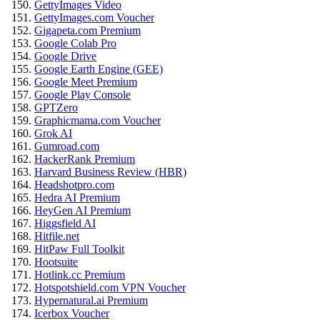
GettyImages Video
GettyImages.com Voucher
Gigapeta.com Premium
Google Colab Pro
Google Drive
Google Earth Engine (GEE)
Google Meet Premium
Google Play Console
GPTZero
Graphicmama.com Voucher
Grok AI
Gumroad.com
HackerRank Premium
Harvard Business Review (HBR)
Headshotpro.com
Hedra AI Premium
HeyGen AI Premium
Higgsfield AI
Hitfile.net
HitPaw Full Toolkit
Hootsuite
Hotlink.cc Premium
Hotspotshield.com VPN Voucher
Hypernatural.ai Premium
Icerbox Voucher