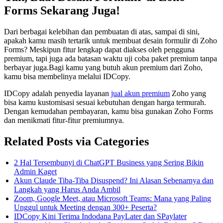
Forms Sekarang Juga!
Dari berbagai kelebihan dan pembuatan di atas, sampai di sini,
apakah kamu masih tertarik untuk membuat desain formulir di Zoho
Forms? Meskipun fitur lengkap dapat diakses oleh pengguna
premium, tapi juga ada batasan waktu uji coba paket premium tanpa
berbayar juga.Bagi kamu yang butuh akun premium dari Zoho,
kamu bisa membelinya melalui IDCopy.
IDCopy adalah penyedia layanan
jual akun premium
Zoho yang
bisa kamu kustomisasi sesuai kebutuhan dengan harga termurah.
Dengan kemudahan pembayaran, kamu bisa gunakan Zoho Forms
dan menikmati fitur-fitur premiumnya.
Related Posts via Categories
2 Hal Tersembunyi di ChatGPT Business yang Sering Bikin
Admin Kaget
Akun Claude Tiba-Tiba Disuspend? Ini Alasan Sebenarnya dan
Langkah yang Harus Anda Ambil
Zoom, Google Meet, atau Microsoft Teams: Mana yang Paling
Unggul untuk Meeting dengan 300+ Peserta?
IDCopy Kini Terima Indodana PayLater dan SPaylater