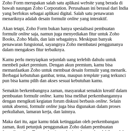
Zoho Form merupakan salah satu aplikasi
website
yang berada di
bawah naungan Zoho Corporation. Perusahaan ini berasal dari India
yang berfokus sebagai aplikasi digital. Salah satu penawaran
menariknya adalah desain formulir
online
yang interaktif.
Akan tetapi, Zoho Form bukan hanya spesialisasi pembuatan
formulir
online
saja, namun juga menyediakan fitur untuk Zoho
Books, Zoho Mails, dan lain sebagainya. Meskipun banyak
penawaran fungsional, sayangnya Zoho membatasi penggunanya
dalam mengakses fitur terbaiknya.
Kamu perlu menyiapkan sejumlah uang terlebih dahulu untuk
membeli paket premium. Dengan akun premium, kamu bisa
memanfaatkan Zoho untuk membuat desain formulir yang menarik.
Berbagai kebutuhan gambar, tema, maupun
template
yang terkunci
pun bisa kamu pilih dan akses sesuai kebutuhan kamu.
Semakin berkembangnya zaman, masyarakat semakin kreatif dalam
pembuatan formulir
online
. kamu bisa melihat perkembangannya
dengan mengikuti kegiatan forum diskusi berbasis
online
. Selain
untuk absensi, formulir
online
juga bisa digunakan dalam proses
perkuliahan, lamaran kerja, dan lainnya.
Maka dari itu, agar kamu tidak ketinggalan oleh perkembangan
zaman, ikuti petunjuk penggunakan Zoho dalam pembuatan