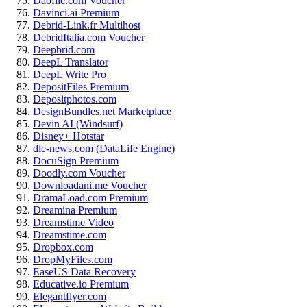
Daofile.com Voucher
Davinci.ai Premium
Debrid-Link.fr Multihost
DebridItalia.com Voucher
Deepbrid.com
DeepL Translator
DeepL Write Pro
DepositFiles Premium
Depositphotos.com
DesignBundles.net Marketplace
Devin AI (Windsurf)
Disney+ Hotstar
dle-news.com (DataLife Engine)
DocuSign Premium
Doodly.com Voucher
Downloadani.me Voucher
DramaLoad.com Premium
Dreamina Premium
Dreamstime Video
Dreamstime.com
Dropbox.com
DropMyFiles.com
EaseUS Data Recovery
Educative.io Premium
Elegantflyer.com