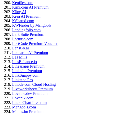
Kenfiles.com
Kimi.com AI Premium
Kling AI
Krea AI Premium
KShared.com
KWFinder by Mangools
Landingfolio.com
Lark Suite Premium
Lecturio.com
LeetCode Premium Voucher
LensGo.ai
Leonardo AI Premium
Les Mills+
LetsEnhance.io
Linear.app Premium
Linkedin Premium
LinkSnappy.com
Linktr.ee Pro
Linode.com Cloud Hosting
Liveworksheets Premium
Lovable.dev Premium
Lovepik.com
Lucid Chart Premium
Mangools.com
Manus.im Premium