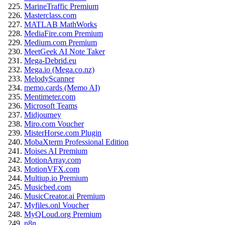
MarineTraffic Premium
Masterclass.com
MATLAB MathWorks
MediaFire.com Premium
Medium.com Premium
MeetGeek AI Note Taker
Mega-Debrid.eu
Mega.io (Mega.co.nz)
MelodyScanner
memo.cards (Memo AI)
Mentimeter.com
Microsoft Teams
Midjourney
Miro.com Voucher
MisterHorse.com Plugin
MobaXterm Professional Edition
Moises AI Premium
MotionArray.com
MotionVFX.com
Multiup.io Premium
Musicbed.com
MusicCreator.ai Premium
Myfiles.onl Voucher
MyQLoud.org Premium
n8n