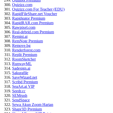
Quillbot Premium
Quizizz.com
Quizizz.com For Teacher (EDU)
RapidFileShare.net Voucher
Rapidgator Premium
RapidRAR.com Premium
Rawpixel.com
Real-debrid.com Premium
Remini.ai
RemNote Premium
Remove.bg
Renderforest.com
Replit Premium
RoomSketcher
RunwayML
Sadesign.ai
Sakurafile
SaveWizard.net
Scribd Premium
SeaArt.ai VIP
Seedr.cc
SEMrush
SendSpace
Sewa Akun Zoom Harian
Shapr3D Premium