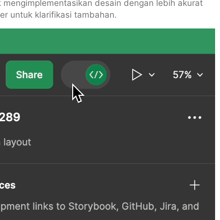
 mengimplementasikan desain dengan lebih akurat
er untuk klarifikasi tambahan.